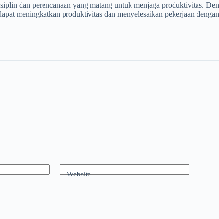
disiplin dan perencanaan yang matang untuk menjaga produktivitas. De
t meningkatkan produktivitas dan menyelesaikan pekerjaan dengan leb
Website