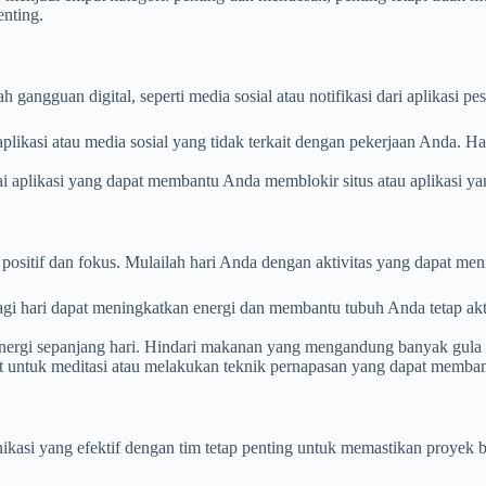
nting.
 gangguan digital, seperti media sosial atau notifikasi dari aplikasi pe
i aplikasi atau media sosial yang tidak terkait dengan pekerjaan Anda.
ai aplikasi yang dapat membantu Anda memblokir situs atau aplikasi y
 positif dan fokus. Mulailah hari Anda dengan aktivitas yang dapat m
i pagi hari dapat meningkatkan energi dan membantu tubuh Anda tetap akt
nergi sepanjang hari. Hindari makanan yang mengandung banyak gula 
 untuk meditasi atau melakukan teknik pernapasan yang dapat memban
ikasi yang efektif dengan tim tetap penting untuk memastikan proyek b