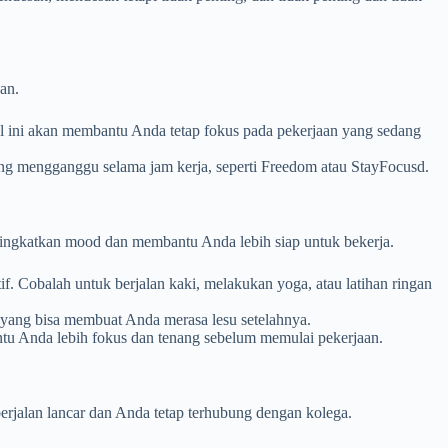
san.
 Hal ini akan membantu Anda tetap fokus pada pekerjaan yang sedang
ang mengganggu selama jam kerja, seperti Freedom atau StayFocusd.
eningkatkan mood dan membantu Anda lebih siap untuk bekerja.
if. Cobalah untuk berjalan kaki, melakukan yoga, atau latihan ringan
yang bisa membuat Anda merasa lesu setelahnya.
tu Anda lebih fokus dan tenang sebelum memulai pekerjaan.
erjalan lancar dan Anda tetap terhubung dengan kolega.