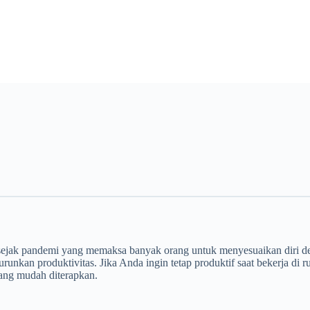
a sejak pandemi yang memaksa banyak orang untuk menyesuaikan diri d
nkan produktivitas. Jika Anda ingin tetap produktif saat bekerja di r
yang mudah diterapkan.