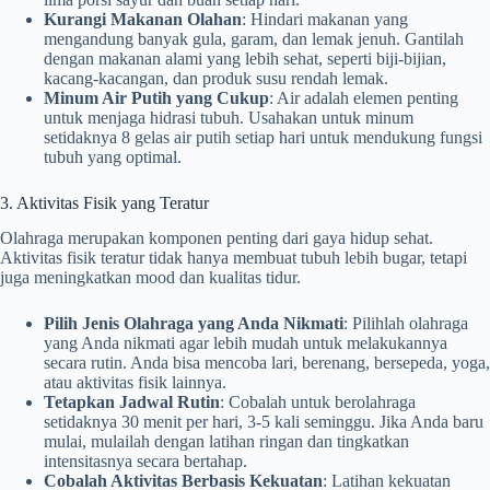
Kurangi Makanan Olahan
: Hindari makanan yang
mengandung banyak gula, garam, dan lemak jenuh. Gantilah
dengan makanan alami yang lebih sehat, seperti biji-bijian,
kacang-kacangan, dan produk susu rendah lemak.
Minum Air Putih yang Cukup
: Air adalah elemen penting
untuk menjaga hidrasi tubuh. Usahakan untuk minum
setidaknya 8 gelas air putih setiap hari untuk mendukung fungsi
tubuh yang optimal.
3. Aktivitas Fisik yang Teratur
Olahraga merupakan komponen penting dari gaya hidup sehat.
Aktivitas fisik teratur tidak hanya membuat tubuh lebih bugar, tetapi
juga meningkatkan mood dan kualitas tidur.
Pilih Jenis Olahraga yang Anda Nikmati
: Pilihlah olahraga
yang Anda nikmati agar lebih mudah untuk melakukannya
secara rutin. Anda bisa mencoba lari, berenang, bersepeda, yoga,
atau aktivitas fisik lainnya.
Tetapkan Jadwal Rutin
: Cobalah untuk berolahraga
setidaknya 30 menit per hari, 3-5 kali seminggu. Jika Anda baru
mulai, mulailah dengan latihan ringan dan tingkatkan
intensitasnya secara bertahap.
Cobalah Aktivitas Berbasis Kekuatan
: Latihan kekuatan