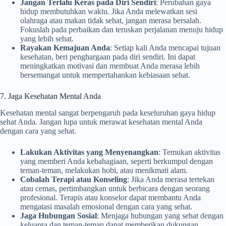
Jangan Terlalu Keras pada Diri Sendiri
: Perubahan gaya
hidup membutuhkan waktu. Jika Anda melewatkan sesi
olahraga atau makan tidak sehat, jangan merasa bersalah.
Fokuslah pada perbaikan dan teruskan perjalanan menuju hidup
yang lebih sehat.
Rayakan Kemajuan Anda
: Setiap kali Anda mencapai tujuan
kesehatan, beri penghargaan pada diri sendiri. Ini dapat
meningkatkan motivasi dan membuat Anda merasa lebih
bersemangat untuk mempertahankan kebiasaan sehat.
7. Jaga Kesehatan Mental Anda
Kesehatan mental sangat berpengaruh pada keseluruhan gaya hidup
sehat Anda. Jangan lupa untuk merawat kesehatan mental Anda
dengan cara yang sehat.
Lakukan Aktivitas yang Menyenangkan
: Temukan aktivitas
yang memberi Anda kebahagiaan, seperti berkumpul dengan
teman-teman, melakukan hobi, atau menikmati alam.
Cobalah Terapi atau Konseling
: Jika Anda merasa tertekan
atau cemas, pertimbangkan untuk berbicara dengan seorang
profesional. Terapis atau konselor dapat membantu Anda
mengatasi masalah emosional dengan cara yang sehat.
Jaga Hubungan Sosial
: Menjaga hubungan yang sehat dengan
keluarga dan teman-teman dapat memberikan dukungan