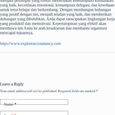
Menjadi pemimpin yang efektif memerlukan keterampilan komunikasi
yang baik, kecerdasan emosional, kemampuan delegasi, dan kesediaan
untuk terus belajar dan berkembang. Dengan membangun hubungan
yang positif dengan tim, menjadi teladan yang baik, dan memberikan
dukungan yang dibutuhkan, Anda dapat menciptakan lingkungan kerja
yang produktif dan memotivasi. Kepemimpinan yang efektif akan
membawa tim Anda ke arah kesuksesan dan membantu organisasi
mencapai tujuannya.
https://www.exploreaccountancy.com
Leave a Reply
Your email address will not be published.
Required fields are marked
*
Name
*