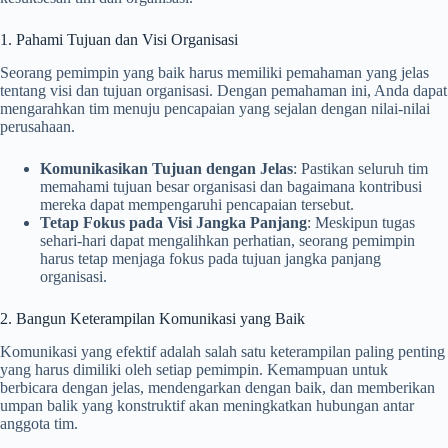
1. Pahami Tujuan dan Visi Organisasi
Seorang pemimpin yang baik harus memiliki pemahaman yang jelas
tentang visi dan tujuan organisasi. Dengan pemahaman ini, Anda dapat
mengarahkan tim menuju pencapaian yang sejalan dengan nilai-nilai
perusahaan.
Komunikasikan Tujuan dengan Jelas
: Pastikan seluruh tim
memahami tujuan besar organisasi dan bagaimana kontribusi
mereka dapat mempengaruhi pencapaian tersebut.
Tetap Fokus pada Visi Jangka Panjang
: Meskipun tugas
sehari-hari dapat mengalihkan perhatian, seorang pemimpin
harus tetap menjaga fokus pada tujuan jangka panjang
organisasi.
2. Bangun Keterampilan Komunikasi yang Baik
Komunikasi yang efektif adalah salah satu keterampilan paling penting
yang harus dimiliki oleh setiap pemimpin. Kemampuan untuk
berbicara dengan jelas, mendengarkan dengan baik, dan memberikan
umpan balik yang konstruktif akan meningkatkan hubungan antar
anggota tim.