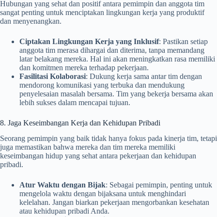
Hubungan yang sehat dan positif antara pemimpin dan anggota tim
sangat penting untuk menciptakan lingkungan kerja yang produktif
dan menyenangkan.
Ciptakan Lingkungan Kerja yang Inklusif
: Pastikan setiap
anggota tim merasa dihargai dan diterima, tanpa memandang
latar belakang mereka. Hal ini akan meningkatkan rasa memiliki
dan komitmen mereka terhadap pekerjaan.
Fasilitasi Kolaborasi
: Dukung kerja sama antar tim dengan
mendorong komunikasi yang terbuka dan mendukung
penyelesaian masalah bersama. Tim yang bekerja bersama akan
lebih sukses dalam mencapai tujuan.
8. Jaga Keseimbangan Kerja dan Kehidupan Pribadi
Seorang pemimpin yang baik tidak hanya fokus pada kinerja tim, tetapi
juga memastikan bahwa mereka dan tim mereka memiliki
keseimbangan hidup yang sehat antara pekerjaan dan kehidupan
pribadi.
Atur Waktu dengan Bijak
: Sebagai pemimpin, penting untuk
mengelola waktu dengan bijaksana untuk menghindari
kelelahan. Jangan biarkan pekerjaan mengorbankan kesehatan
atau kehidupan pribadi Anda.