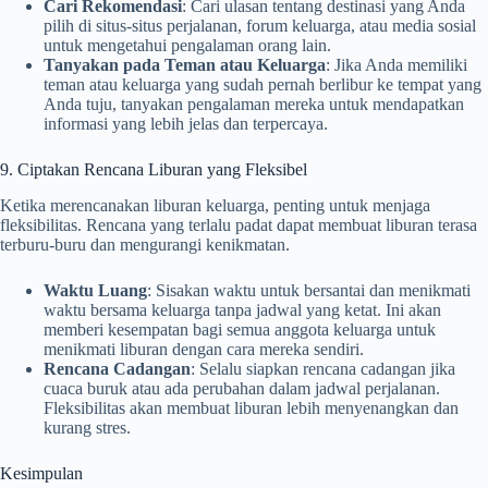
Cari Rekomendasi
: Cari ulasan tentang destinasi yang Anda
pilih di situs-situs perjalanan, forum keluarga, atau media sosial
untuk mengetahui pengalaman orang lain.
Tanyakan pada Teman atau Keluarga
: Jika Anda memiliki
teman atau keluarga yang sudah pernah berlibur ke tempat yang
Anda tuju, tanyakan pengalaman mereka untuk mendapatkan
informasi yang lebih jelas dan terpercaya.
9. Ciptakan Rencana Liburan yang Fleksibel
Ketika merencanakan liburan keluarga, penting untuk menjaga
fleksibilitas. Rencana yang terlalu padat dapat membuat liburan terasa
terburu-buru dan mengurangi kenikmatan.
Waktu Luang
: Sisakan waktu untuk bersantai dan menikmati
waktu bersama keluarga tanpa jadwal yang ketat. Ini akan
memberi kesempatan bagi semua anggota keluarga untuk
menikmati liburan dengan cara mereka sendiri.
Rencana Cadangan
: Selalu siapkan rencana cadangan jika
cuaca buruk atau ada perubahan dalam jadwal perjalanan.
Fleksibilitas akan membuat liburan lebih menyenangkan dan
kurang stres.
Kesimpulan