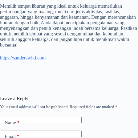
Memilih tempat liburan yang ideal untuk keluarga memerlukan
pertimbangan yang matang, mulai dari jenis aktivitas, fasilitas,
anggaran, hingga kenyamanan dan keamanan. Dengan merencanakan
liburan dengan baik, Anda dapat menciptakan pengalaman yang
menyenangkan dan penuh kenangan indah bersama keluarga. Pastikan
untuk memilih tempat yang sesuai dengan minat dan kebutuhan
seluruh anggota keluarga, dan jangan lupa untuk menikmati waktu
bersama!
https://sanderswiki.com
Leave a Reply
Your email address will not be published.
Required fields are marked
*
Name
*
Email
*