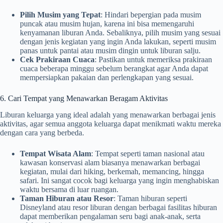
Pilih Musim yang Tepat
: Hindari bepergian pada musim
puncak atau musim hujan, karena ini bisa memengaruhi
kenyamanan liburan Anda. Sebaliknya, pilih musim yang sesuai
dengan jenis kegiatan yang ingin Anda lakukan, seperti musim
panas untuk pantai atau musim dingin untuk liburan salju.
Cek Prakiraan Cuaca
: Pastikan untuk memeriksa prakiraan
cuaca beberapa minggu sebelum berangkat agar Anda dapat
mempersiapkan pakaian dan perlengkapan yang sesuai.
6. Cari Tempat yang Menawarkan Beragam Aktivitas
Liburan keluarga yang ideal adalah yang menawarkan berbagai jenis
aktivitas, agar semua anggota keluarga dapat menikmati waktu mereka
dengan cara yang berbeda.
Tempat Wisata Alam
: Tempat seperti taman nasional atau
kawasan konservasi alam biasanya menawarkan berbagai
kegiatan, mulai dari hiking, berkemah, memancing, hingga
safari. Ini sangat cocok bagi keluarga yang ingin menghabiskan
waktu bersama di luar ruangan.
Taman Hiburan atau Resor
: Taman hiburan seperti
Disneyland atau resor liburan dengan berbagai fasilitas hiburan
dapat memberikan pengalaman seru bagi anak-anak, serta