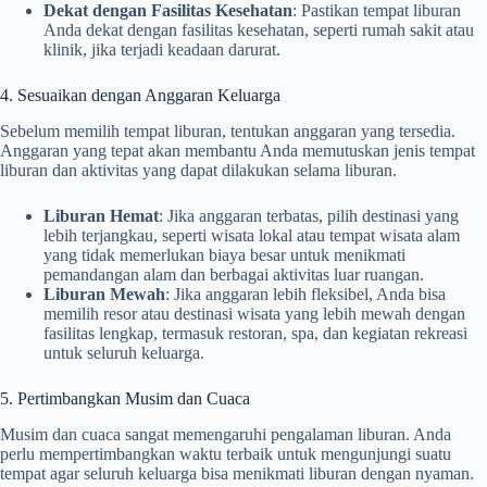
Dekat dengan Fasilitas Kesehatan
: Pastikan tempat liburan
Anda dekat dengan fasilitas kesehatan, seperti rumah sakit atau
klinik, jika terjadi keadaan darurat.
4. Sesuaikan dengan Anggaran Keluarga
Sebelum memilih tempat liburan, tentukan anggaran yang tersedia.
Anggaran yang tepat akan membantu Anda memutuskan jenis tempat
liburan dan aktivitas yang dapat dilakukan selama liburan.
Liburan Hemat
: Jika anggaran terbatas, pilih destinasi yang
lebih terjangkau, seperti wisata lokal atau tempat wisata alam
yang tidak memerlukan biaya besar untuk menikmati
pemandangan alam dan berbagai aktivitas luar ruangan.
Liburan Mewah
: Jika anggaran lebih fleksibel, Anda bisa
memilih resor atau destinasi wisata yang lebih mewah dengan
fasilitas lengkap, termasuk restoran, spa, dan kegiatan rekreasi
untuk seluruh keluarga.
5. Pertimbangkan Musim dan Cuaca
Musim dan cuaca sangat memengaruhi pengalaman liburan. Anda
perlu mempertimbangkan waktu terbaik untuk mengunjungi suatu
tempat agar seluruh keluarga bisa menikmati liburan dengan nyaman.