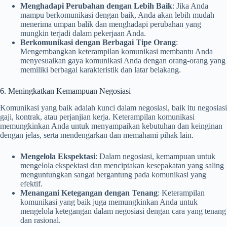
Menghadapi Perubahan dengan Lebih Baik
: Jika Anda
mampu berkomunikasi dengan baik, Anda akan lebih mudah
menerima umpan balik dan menghadapi perubahan yang
mungkin terjadi dalam pekerjaan Anda.
Berkomunikasi dengan Berbagai Tipe Orang
:
Mengembangkan keterampilan komunikasi membantu Anda
menyesuaikan gaya komunikasi Anda dengan orang-orang yang
memiliki berbagai karakteristik dan latar belakang.
6. Meningkatkan Kemampuan Negosiasi
Komunikasi yang baik adalah kunci dalam negosiasi, baik itu negosiasi
gaji, kontrak, atau perjanjian kerja. Keterampilan komunikasi
memungkinkan Anda untuk menyampaikan kebutuhan dan keinginan
dengan jelas, serta mendengarkan dan memahami pihak lain.
Mengelola Ekspektasi
: Dalam negosiasi, kemampuan untuk
mengelola ekspektasi dan menciptakan kesepakatan yang saling
menguntungkan sangat bergantung pada komunikasi yang
efektif.
Menangani Ketegangan dengan Tenang
: Keterampilan
komunikasi yang baik juga memungkinkan Anda untuk
mengelola ketegangan dalam negosiasi dengan cara yang tenang
dan rasional.