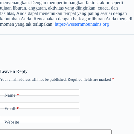
menyenangkan. Dengan mempertimbangkan faktor-faktor seperti
tujuan liburan, anggaran, aktivitas yang diinginkan, cuaca, dan
fasilitas, Anda dapat menemukan tempat yang paling sesuai dengan
kebutuhan Anda. Rencanakan dengan baik agar liburan Anda menjadi
momen yang tak terlupakan.
https://westernmountains.org
Leave a Reply
Your email address will not be published.
Required fields are marked
*
Name
*
Email
*
Website