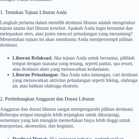
1. Tentukan Tujuan Liburan Anda
Langkah pertama dalam memilih destinasi liburan adalah mengetahui
tujuan utama dari liburan tersebut. Apakah Anda ingin bersantai dan
melepaskan stres, atau justru mencari petualangan yang menantang?
Menentukan tujuan ini akan membantu Anda mempersempit pilihan
destinasi.
Liburan Relaksasi
: Jika tujuan Anda untuk bersantai, pilihlah
tempat dengan suasana yang tenang, seperti pantai, spa resort,
atau destinasi alam yang menawarkan kedamaian.
Liburan Petualangan
: Jika Anda suka tantangan, cari destinasi
yang menawarkan aktivitas petualangan seperti hiking, olahraga
air, atau bahkan olahraga ekstrem.
2. Pertimbangkan Anggaran dan Durasi Liburan
Anggaran dan durasi liburan sangat mempengaruhi pilihan destinasi.
Beberapa tempat mungkin lebih terjangkau untuk dikunjungi,
sementara yang lain mungkin memerlukan biaya lebih tinggi untuk
transportasi, akomodasi, dan kegiatan.
Destinasi Hemat
: Jika anggaran terbatas, pertimbangkan