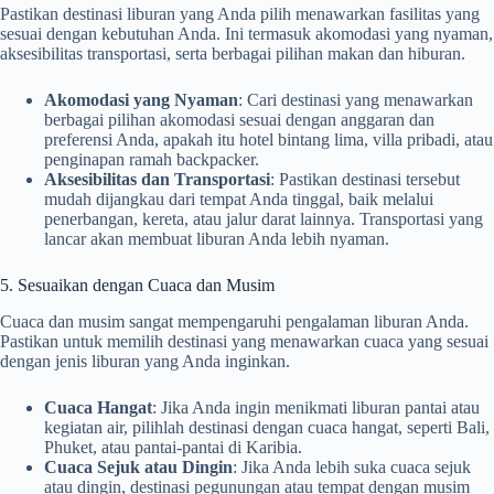
Pastikan destinasi liburan yang Anda pilih menawarkan fasilitas yang
sesuai dengan kebutuhan Anda. Ini termasuk akomodasi yang nyaman,
aksesibilitas transportasi, serta berbagai pilihan makan dan hiburan.
Akomodasi yang Nyaman
: Cari destinasi yang menawarkan
berbagai pilihan akomodasi sesuai dengan anggaran dan
preferensi Anda, apakah itu hotel bintang lima, villa pribadi, atau
penginapan ramah backpacker.
Aksesibilitas dan Transportasi
: Pastikan destinasi tersebut
mudah dijangkau dari tempat Anda tinggal, baik melalui
penerbangan, kereta, atau jalur darat lainnya. Transportasi yang
lancar akan membuat liburan Anda lebih nyaman.
5. Sesuaikan dengan Cuaca dan Musim
Cuaca dan musim sangat mempengaruhi pengalaman liburan Anda.
Pastikan untuk memilih destinasi yang menawarkan cuaca yang sesuai
dengan jenis liburan yang Anda inginkan.
Cuaca Hangat
: Jika Anda ingin menikmati liburan pantai atau
kegiatan air, pilihlah destinasi dengan cuaca hangat, seperti Bali,
Phuket, atau pantai-pantai di Karibia.
Cuaca Sejuk atau Dingin
: Jika Anda lebih suka cuaca sejuk
atau dingin, destinasi pegunungan atau tempat dengan musim