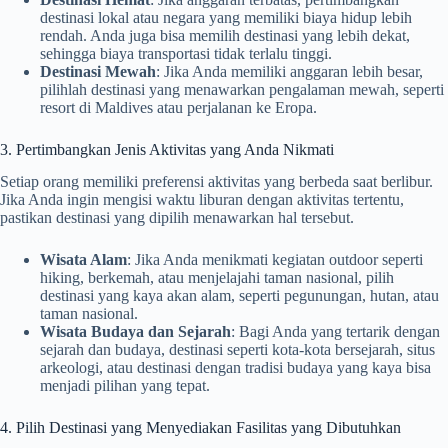
destinasi lokal atau negara yang memiliki biaya hidup lebih
rendah. Anda juga bisa memilih destinasi yang lebih dekat,
sehingga biaya transportasi tidak terlalu tinggi.
Destinasi Mewah
: Jika Anda memiliki anggaran lebih besar,
pilihlah destinasi yang menawarkan pengalaman mewah, seperti
resort di Maldives atau perjalanan ke Eropa.
3. Pertimbangkan Jenis Aktivitas yang Anda Nikmati
Setiap orang memiliki preferensi aktivitas yang berbeda saat berlibur.
Jika Anda ingin mengisi waktu liburan dengan aktivitas tertentu,
pastikan destinasi yang dipilih menawarkan hal tersebut.
Wisata Alam
: Jika Anda menikmati kegiatan outdoor seperti
hiking, berkemah, atau menjelajahi taman nasional, pilih
destinasi yang kaya akan alam, seperti pegunungan, hutan, atau
taman nasional.
Wisata Budaya dan Sejarah
: Bagi Anda yang tertarik dengan
sejarah dan budaya, destinasi seperti kota-kota bersejarah, situs
arkeologi, atau destinasi dengan tradisi budaya yang kaya bisa
menjadi pilihan yang tepat.
4. Pilih Destinasi yang Menyediakan Fasilitas yang Dibutuhkan