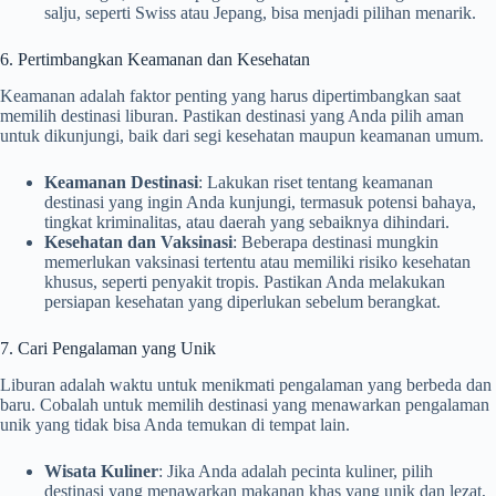
salju, seperti Swiss atau Jepang, bisa menjadi pilihan menarik.
6. Pertimbangkan Keamanan dan Kesehatan
Keamanan adalah faktor penting yang harus dipertimbangkan saat
memilih destinasi liburan. Pastikan destinasi yang Anda pilih aman
untuk dikunjungi, baik dari segi kesehatan maupun keamanan umum.
Keamanan Destinasi
: Lakukan riset tentang keamanan
destinasi yang ingin Anda kunjungi, termasuk potensi bahaya,
tingkat kriminalitas, atau daerah yang sebaiknya dihindari.
Kesehatan dan Vaksinasi
: Beberapa destinasi mungkin
memerlukan vaksinasi tertentu atau memiliki risiko kesehatan
khusus, seperti penyakit tropis. Pastikan Anda melakukan
persiapan kesehatan yang diperlukan sebelum berangkat.
7. Cari Pengalaman yang Unik
Liburan adalah waktu untuk menikmati pengalaman yang berbeda dan
baru. Cobalah untuk memilih destinasi yang menawarkan pengalaman
unik yang tidak bisa Anda temukan di tempat lain.
Wisata Kuliner
: Jika Anda adalah pecinta kuliner, pilih
destinasi yang menawarkan makanan khas yang unik dan lezat,