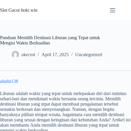
Skip
to
Slot Gacor hoki win
content
Panduan Memilih Destinasi Liburan yang Tepat untuk
Mengisi Waktu Berkualitas
okecrot
April 17, 2025
Uncategorized
aladin138
Liburan adalah waktu yang tepat untuk melepaskan diri dari rutinitas
sehari-hari dan menikmati waktu bersama orang tercinta. Memilih
destinasi liburan yang tepat dapat membuat pengalaman tersebut
semakin berkesan dan menyenangkan. Namun, dengan begitu
banyaknya pilihan tempat wisata, bagaimana cara memilih destinasi
liburan yang sesuai dengan keinginan dan kebutuhan Anda? Artikel ini
akan membantu Anda memilih destinasi liburan yang tepat untuk
mengisi waktu berkualitas.