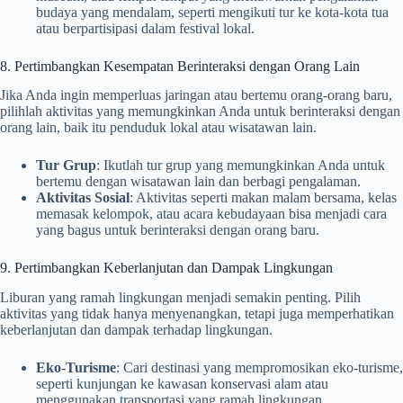
budaya yang mendalam, seperti mengikuti tur ke kota-kota tua
atau berpartisipasi dalam festival lokal.
8. Pertimbangkan Kesempatan Berinteraksi dengan Orang Lain
Jika Anda ingin memperluas jaringan atau bertemu orang-orang baru,
pilihlah aktivitas yang memungkinkan Anda untuk berinteraksi dengan
orang lain, baik itu penduduk lokal atau wisatawan lain.
Tur Grup
: Ikutlah tur grup yang memungkinkan Anda untuk
bertemu dengan wisatawan lain dan berbagi pengalaman.
Aktivitas Sosial
: Aktivitas seperti makan malam bersama, kelas
memasak kelompok, atau acara kebudayaan bisa menjadi cara
yang bagus untuk berinteraksi dengan orang baru.
9. Pertimbangkan Keberlanjutan dan Dampak Lingkungan
Liburan yang ramah lingkungan menjadi semakin penting. Pilih
aktivitas yang tidak hanya menyenangkan, tetapi juga memperhatikan
keberlanjutan dan dampak terhadap lingkungan.
Eko-Turisme
: Cari destinasi yang mempromosikan eko-turisme,
seperti kunjungan ke kawasan konservasi alam atau
menggunakan transportasi yang ramah lingkungan.