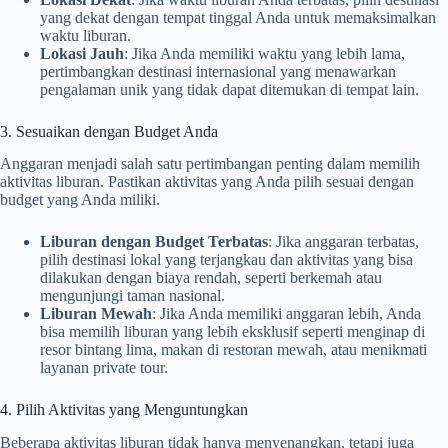
yang dekat dengan tempat tinggal Anda untuk memaksimalkan
waktu liburan.
Lokasi Jauh
: Jika Anda memiliki waktu yang lebih lama,
pertimbangkan destinasi internasional yang menawarkan
pengalaman unik yang tidak dapat ditemukan di tempat lain.
3. Sesuaikan dengan Budget Anda
Anggaran menjadi salah satu pertimbangan penting dalam memilih
aktivitas liburan. Pastikan aktivitas yang Anda pilih sesuai dengan
budget yang Anda miliki.
Liburan dengan Budget Terbatas
: Jika anggaran terbatas,
pilih destinasi lokal yang terjangkau dan aktivitas yang bisa
dilakukan dengan biaya rendah, seperti berkemah atau
mengunjungi taman nasional.
Liburan Mewah
: Jika Anda memiliki anggaran lebih, Anda
bisa memilih liburan yang lebih eksklusif seperti menginap di
resor bintang lima, makan di restoran mewah, atau menikmati
layanan private tour.
4. Pilih Aktivitas yang Menguntungkan
Beberapa aktivitas liburan tidak hanya menyenangkan, tetapi juga