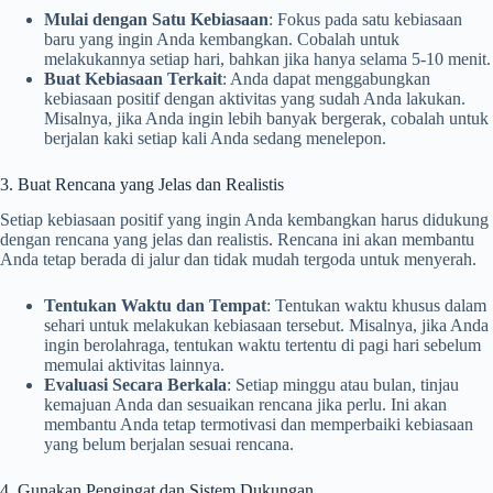
Mulai dengan Satu Kebiasaan
: Fokus pada satu kebiasaan
baru yang ingin Anda kembangkan. Cobalah untuk
melakukannya setiap hari, bahkan jika hanya selama 5-10 menit.
Buat Kebiasaan Terkait
: Anda dapat menggabungkan
kebiasaan positif dengan aktivitas yang sudah Anda lakukan.
Misalnya, jika Anda ingin lebih banyak bergerak, cobalah untuk
berjalan kaki setiap kali Anda sedang menelepon.
3. Buat Rencana yang Jelas dan Realistis
Setiap kebiasaan positif yang ingin Anda kembangkan harus didukung
dengan rencana yang jelas dan realistis. Rencana ini akan membantu
Anda tetap berada di jalur dan tidak mudah tergoda untuk menyerah.
Tentukan Waktu dan Tempat
: Tentukan waktu khusus dalam
sehari untuk melakukan kebiasaan tersebut. Misalnya, jika Anda
ingin berolahraga, tentukan waktu tertentu di pagi hari sebelum
memulai aktivitas lainnya.
Evaluasi Secara Berkala
: Setiap minggu atau bulan, tinjau
kemajuan Anda dan sesuaikan rencana jika perlu. Ini akan
membantu Anda tetap termotivasi dan memperbaiki kebiasaan
yang belum berjalan sesuai rencana.
4. Gunakan Pengingat dan Sistem Dukungan