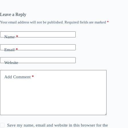
Leave a Reply
Your email address will not be published.
Required fields are marked
*
Name
*
Email
*
Website
Add Comment
*
Save my name, email and website in this browser for the