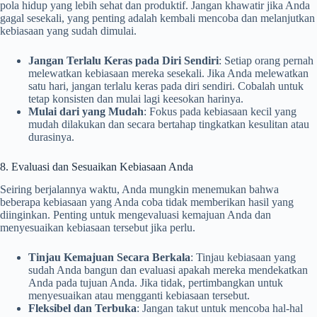
pola hidup yang lebih sehat dan produktif. Jangan khawatir jika Anda
gagal sesekali, yang penting adalah kembali mencoba dan melanjutkan
kebiasaan yang sudah dimulai.
Jangan Terlalu Keras pada Diri Sendiri
: Setiap orang pernah
melewatkan kebiasaan mereka sesekali. Jika Anda melewatkan
satu hari, jangan terlalu keras pada diri sendiri. Cobalah untuk
tetap konsisten dan mulai lagi keesokan harinya.
Mulai dari yang Mudah
: Fokus pada kebiasaan kecil yang
mudah dilakukan dan secara bertahap tingkatkan kesulitan atau
durasinya.
8. Evaluasi dan Sesuaikan Kebiasaan Anda
Seiring berjalannya waktu, Anda mungkin menemukan bahwa
beberapa kebiasaan yang Anda coba tidak memberikan hasil yang
diinginkan. Penting untuk mengevaluasi kemajuan Anda dan
menyesuaikan kebiasaan tersebut jika perlu.
Tinjau Kemajuan Secara Berkala
: Tinjau kebiasaan yang
sudah Anda bangun dan evaluasi apakah mereka mendekatkan
Anda pada tujuan Anda. Jika tidak, pertimbangkan untuk
menyesuaikan atau mengganti kebiasaan tersebut.
Fleksibel dan Terbuka
: Jangan takut untuk mencoba hal-hal