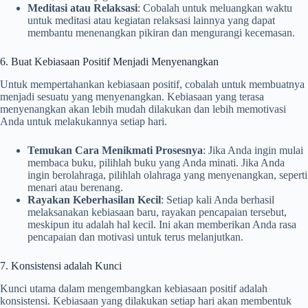
Meditasi atau Relaksasi
: Cobalah untuk meluangkan waktu
untuk meditasi atau kegiatan relaksasi lainnya yang dapat
membantu menenangkan pikiran dan mengurangi kecemasan.
6. Buat Kebiasaan Positif Menjadi Menyenangkan
Untuk mempertahankan kebiasaan positif, cobalah untuk membuatnya
menjadi sesuatu yang menyenangkan. Kebiasaan yang terasa
menyenangkan akan lebih mudah dilakukan dan lebih memotivasi
Anda untuk melakukannya setiap hari.
Temukan Cara Menikmati Prosesnya
: Jika Anda ingin mulai
membaca buku, pilihlah buku yang Anda minati. Jika Anda
ingin berolahraga, pilihlah olahraga yang menyenangkan, seperti
menari atau berenang.
Rayakan Keberhasilan Kecil
: Setiap kali Anda berhasil
melaksanakan kebiasaan baru, rayakan pencapaian tersebut,
meskipun itu adalah hal kecil. Ini akan memberikan Anda rasa
pencapaian dan motivasi untuk terus melanjutkan.
7. Konsistensi adalah Kunci
Kunci utama dalam mengembangkan kebiasaan positif adalah
konsistensi. Kebiasaan yang dilakukan setiap hari akan membentuk