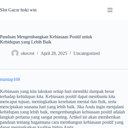
Skip
to
Slot Gacor hoki win
content
Panduan Mengembangkan Kebiasaan Positif untuk
Kehidupan yang Lebih Baik
okecrot
April 28, 2025
Uncategorized
mantap168
Kebiasaan yang kita lakukan setiap hari memiliki dampak besar
terhadap kehidupan kita. Kebiasaan positif dapat membantu kita
mencapai tujuan, meningkatkan kesehatan mental dan fisik, serta
menciptakan suasana hati yang lebih baik. Jika Anda ingin menjalani
kehidupan yang lebih baik, mengembangkan kebiasaan positif adalah
langkah pertama yang sangat penting. Artikel ini akan memberikan
panduan tentang bagaimana cara membangun kebiasaan positif yang
dapat meningkatkan kualitas hidup Anda.