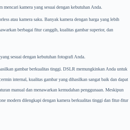
am mencari kamera yang sesuai dengan kebutuhan Anda.
orless atau kamera saku. Banyak kamera dengan harga yang lebih
warkan berbagai fitur canggih, kualitas gambar superior, dan
 yang sesuai dengan kebutuhan fotografi Anda.
ghasilkan gambar berkualitas tinggi. DSLR memungkinkan Anda untuk
rmin internal, kualitas gambar yang dihasilkan sangat baik dan dapat
ngaturan manual dan menawarkan kemudahan penggunaan. Meskipun
ne modern dilengkapi dengan kamera berkualitas tinggi dan fitur-fitur