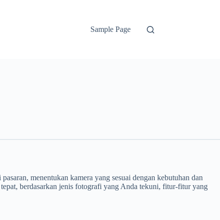
Sample Page
 di pasaran, menentukan kamera yang sesuai dengan kebutuhan dan
, berdasarkan jenis fotografi yang Anda tekuni, fitur-fitur yang