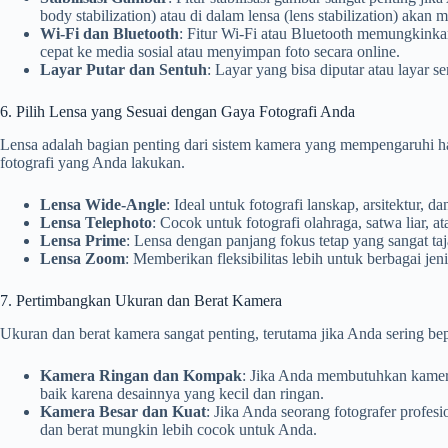
body stabilization) atau di dalam lensa (lens stabilization) ak
Wi-Fi dan Bluetooth
: Fitur Wi-Fi atau Bluetooth memungkinkan
cepat ke media sosial atau menyimpan foto secara online.
Layar Putar dan Sentuh
: Layar yang bisa diputar atau layar 
6. Pilih Lensa yang Sesuai dengan Gaya Fotografi Anda
Lensa adalah bagian penting dari sistem kamera yang mempengaruhi h
fotografi yang Anda lakukan.
Lensa Wide-Angle
: Ideal untuk fotografi lanskap, arsitektur, dan
Lensa Telephoto
: Cocok untuk fotografi olahraga, satwa liar, at
Lensa Prime
: Lensa dengan panjang fokus tetap yang sangat t
Lensa Zoom
: Memberikan fleksibilitas lebih untuk berbagai jeni
7. Pertimbangkan Ukuran dan Berat Kamera
Ukuran dan berat kamera sangat penting, terutama jika Anda sering b
Kamera Ringan dan Kompak
: Jika Anda membutuhkan kamera
baik karena desainnya yang kecil dan ringan.
Kamera Besar dan Kuat
: Jika Anda seorang fotografer profe
dan berat mungkin lebih cocok untuk Anda.