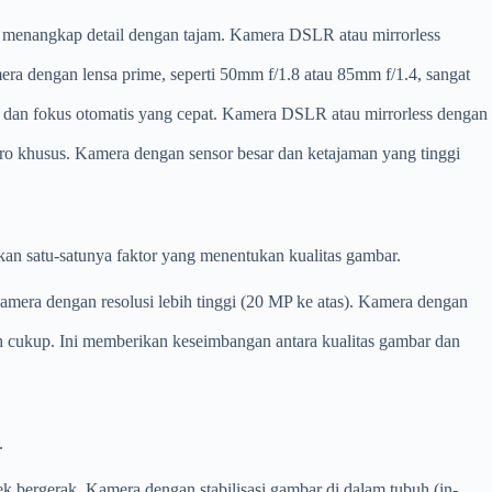
at menangkap detail dengan tajam. Kamera DSLR atau mirrorless
era dengan lensa prime, seperti 50mm f/1.8 atau 85mm f/1.4, sangat
te) dan fokus otomatis yang cepat. Kamera DSLR atau mirrorless dengan
kro khusus. Kamera dengan sensor besar dan ketajaman yang tinggi
kan satu-satunya faktor yang menentukan kualitas gambar.
kamera dengan resolusi lebih tinggi (20 MP ke atas). Kamera dengan
ah cukup. Ini memberikan keseimbangan antara kualitas gambar dan
.
jek bergerak. Kamera dengan stabilisasi gambar di dalam tubuh (in-