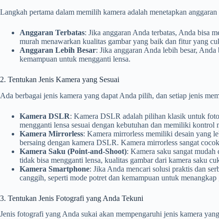
Langkah pertama dalam memilih kamera adalah menetapkan anggaran ya
Anggaran Terbatas
: Jika anggaran Anda terbatas, Anda bisa 
murah menawarkan kualitas gambar yang baik dan fitur yang cu
Anggaran Lebih Besar
: Jika anggaran Anda lebih besar, Anda
kemampuan untuk mengganti lensa.
2. Tentukan Jenis Kamera yang Sesuai
Ada berbagai jenis kamera yang dapat Anda pilih, dan setiap jenis me
Kamera DSLR
: Kamera DSLR adalah pilihan klasik untuk fo
mengganti lensa sesuai dengan kebutuhan dan memiliki kontrol
Kamera Mirrorless
: Kamera mirrorless memiliki desain yang l
bersaing dengan kamera DSLR. Kamera mirrorless sangat cocok u
Kamera Saku (Point-and-Shoot)
: Kamera saku sangat mudah 
tidak bisa mengganti lensa, kualitas gambar dari kamera saku c
Kamera Smartphone
: Jika Anda mencari solusi praktis dan se
canggih, seperti mode potret dan kemampuan untuk menangkap 
3. Tentukan Jenis Fotografi yang Anda Tekuni
Jenis fotografi yang Anda sukai akan mempengaruhi jenis kamera yang