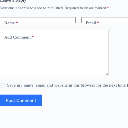
Leave a Reply
Your email address will not be published.
Required fields are marked
*
Name
*
Email
*
Add Comment
*
Save my name, email and website in this browser for the next time
Post Comment