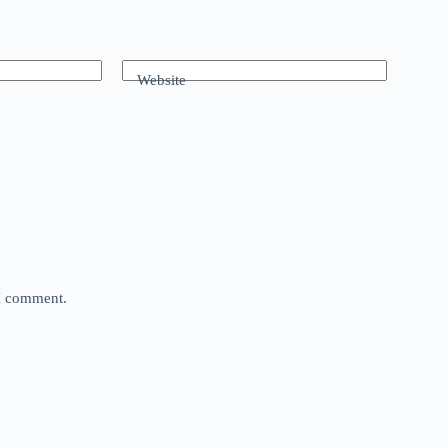
Website
 I comment.