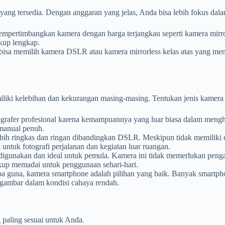
ng tersedia. Dengan anggaran yang jelas, Anda bisa lebih fokus dal
mempertimbangkan kamera dengan harga terjangkau seperti kamera mirr
kup lengkap.
 bisa memilih kamera DSLR atau kamera mirrorless kelas atas yang mena
miliki kelebihan dan kekurangan masing-masing. Tentukan jenis kamera
tografer profesional karena kemampuannya yang luar biasa dalam men
 manual penuh.
ebih ringkas dan ringan dibandingkan DSLR. Meskipun tidak memiliki ce
ntuk fotografi perjalanan dan kegiatan luar ruangan.
digunakan dan ideal untuk pemula. Kamera ini tidak memerlukan pe
ukup memadai untuk penggunaan sehari-hari.
rba guna, kamera smartphone adalah pilihan yang baik. Banyak smartpho
gambar dalam kondisi cahaya rendah.
 paling sesuai untuk Anda.