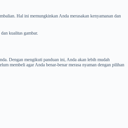
engembalian. Hal ini memungkinkan Anda merasakan kenyamanan dan
dan kualitas gambar.
 Anda. Dengan mengikuti panduan ini, Anda akan lebih mudah
belum membeli agar Anda benar-benar merasa nyaman dengan pilihan