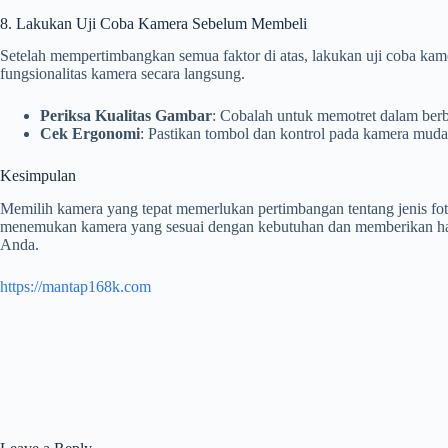
8. Lakukan Uji Coba Kamera Sebelum Membeli
Setelah mempertimbangkan semua faktor di atas, lakukan uji coba k
fungsionalitas kamera secara langsung.
Periksa Kualitas Gambar
: Cobalah untuk memotret dalam berb
Cek Ergonomi
: Pastikan tombol dan kontrol pada kamera mud
Kesimpulan
Memilih kamera yang tepat memerlukan pertimbangan tentang jenis fo
menemukan kamera yang sesuai dengan kebutuhan dan memberikan hasi
Anda.
https://mantap168k.com