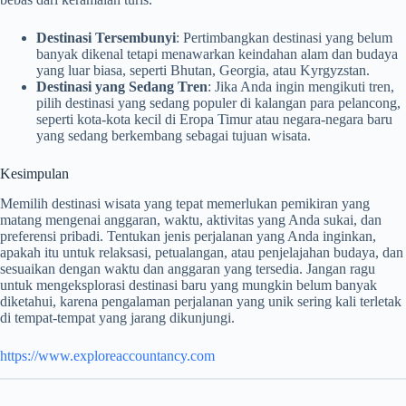
Destinasi Tersembunyi
: Pertimbangkan destinasi yang belum
banyak dikenal tetapi menawarkan keindahan alam dan budaya
yang luar biasa, seperti Bhutan, Georgia, atau Kyrgyzstan.
Destinasi yang Sedang Tren
: Jika Anda ingin mengikuti tren,
pilih destinasi yang sedang populer di kalangan para pelancong,
seperti kota-kota kecil di Eropa Timur atau negara-negara baru
yang sedang berkembang sebagai tujuan wisata.
Kesimpulan
Memilih destinasi wisata yang tepat memerlukan pemikiran yang
matang mengenai anggaran, waktu, aktivitas yang Anda sukai, dan
preferensi pribadi. Tentukan jenis perjalanan yang Anda inginkan,
apakah itu untuk relaksasi, petualangan, atau penjelajahan budaya, dan
sesuaikan dengan waktu dan anggaran yang tersedia. Jangan ragu
untuk mengeksplorasi destinasi baru yang mungkin belum banyak
diketahui, karena pengalaman perjalanan yang unik sering kali terletak
di tempat-tempat yang jarang dikunjungi.
https://www.exploreaccountancy.com