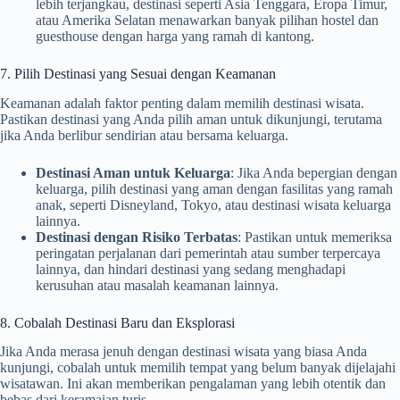
lebih terjangkau, destinasi seperti Asia Tenggara, Eropa Timur,
atau Amerika Selatan menawarkan banyak pilihan hostel dan
guesthouse dengan harga yang ramah di kantong.
7. Pilih Destinasi yang Sesuai dengan Keamanan
Keamanan adalah faktor penting dalam memilih destinasi wisata.
Pastikan destinasi yang Anda pilih aman untuk dikunjungi, terutama
jika Anda berlibur sendirian atau bersama keluarga.
Destinasi Aman untuk Keluarga
: Jika Anda bepergian dengan
keluarga, pilih destinasi yang aman dengan fasilitas yang ramah
anak, seperti Disneyland, Tokyo, atau destinasi wisata keluarga
lainnya.
Destinasi dengan Risiko Terbatas
: Pastikan untuk memeriksa
peringatan perjalanan dari pemerintah atau sumber terpercaya
lainnya, dan hindari destinasi yang sedang menghadapi
kerusuhan atau masalah keamanan lainnya.
8. Cobalah Destinasi Baru dan Eksplorasi
Jika Anda merasa jenuh dengan destinasi wisata yang biasa Anda
kunjungi, cobalah untuk memilih tempat yang belum banyak dijelajahi
wisatawan. Ini akan memberikan pengalaman yang lebih otentik dan
bebas dari keramaian turis.