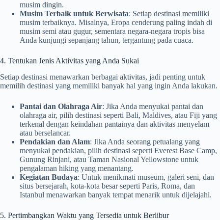
musim dingin.
Musim Terbaik untuk Berwisata
: Setiap destinasi memiliki
musim terbaiknya. Misalnya, Eropa cenderung paling indah di
musim semi atau gugur, sementara negara-negara tropis bisa
Anda kunjungi sepanjang tahun, tergantung pada cuaca.
4. Tentukan Jenis Aktivitas yang Anda Sukai
Setiap destinasi menawarkan berbagai aktivitas, jadi penting untuk
memilih destinasi yang memiliki banyak hal yang ingin Anda lakukan.
Pantai dan Olahraga Air
: Jika Anda menyukai pantai dan
olahraga air, pilih destinasi seperti Bali, Maldives, atau Fiji yang
terkenal dengan keindahan pantainya dan aktivitas menyelam
atau berselancar.
Pendakian dan Alam
: Jika Anda seorang petualang yang
menyukai pendakian, pilih destinasi seperti Everest Base Camp,
Gunung Rinjani, atau Taman Nasional Yellowstone untuk
pengalaman hiking yang menantang.
Kegiatan Budaya
: Untuk menikmati museum, galeri seni, dan
situs bersejarah, kota-kota besar seperti Paris, Roma, dan
Istanbul menawarkan banyak tempat menarik untuk dijelajahi.
5. Pertimbangkan Waktu yang Tersedia untuk Berlibur