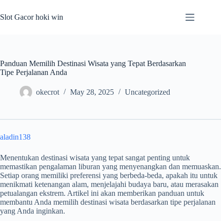
Skip
to
Slot Gacor hoki win
content
Panduan Memilih Destinasi Wisata yang Tepat Berdasarkan
Tipe Perjalanan Anda
okecrot
May 28, 2025
Uncategorized
aladin138
Menentukan destinasi wisata yang tepat sangat penting untuk
memastikan pengalaman liburan yang menyenangkan dan memuaskan.
Setiap orang memiliki preferensi yang berbeda-beda, apakah itu untuk
menikmati ketenangan alam, menjelajahi budaya baru, atau merasakan
petualangan ekstrem. Artikel ini akan memberikan panduan untuk
membantu Anda memilih destinasi wisata berdasarkan tipe perjalanan
yang Anda inginkan.