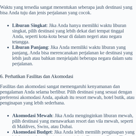
Waktu yang tersedia sangat menentukan seberapa jauh destinasi yang
bisa Anda tuju dan jenis perjalanan yang cocok.
Liburan Singkat
: Jika Anda hanya memiliki waktu liburan
singkat, pilih destinasi yang lebih dekat dari tempat tinggal
Anda, seperti kota-kota besar di dalam negeri atau negara
tetangga.
Liburan Panjang
: Jika Anda memiliki waktu liburan yang
panjang, Anda bisa merencanakan perjalanan ke destinasi yang
lebih jauh atau bahkan menjelajahi beberapa negara dalam satu
perjalanan.
6. Perhatikan Fasilitas dan Akomodasi
Fasilitas dan akomodasi sangat memengaruhi kenyamanan dan
pengalaman Anda selama berlibur. Pilih destinasi yang sesuai dengan
preferensi akomodasi Anda, apakah itu resort mewah, hotel butik, atau
penginapan yang lebih sederhana.
Akomodasi Mewah
: Jika Anda menginginkan liburan mewah,
pilih destinasi yang menawarkan resort dan vila mewah, seperti
di Maldives, Swiss, atau Dubai.
Akomodasi Budget
: Jika Anda lebih memilih penginapan yang