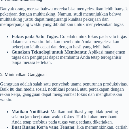
Banyak orang merasa bahwa mereka bisa menyelesaikan lebih banyak
pekerjaan dengan multitasking. Namun, studi menunjukkan bahwa
multitasking justru dapat mengurangi kualitas pekerjaan dan
memperpanjang waktu yang dibutuhkan untuk menyelesaikan tugas.
Fokus pada Satu Tugas
: Cobalah untuk fokus pada satu tugas
dalam satu waktu. Ini akan membantu Anda menyelesaikan
pekerjaan lebih cepat dan dengan hasil yang lebih baik.
Gunakan Teknologi untuk Membantu
: Aplikasi manajemen
tugas dan pengingat dapat membantu Anda tetap terorganisir
tanpa merasa tertekan.
5. Minimalkan Gangguan
Gangguan adalah salah satu penyebab utama penurunan produktivitas.
Baik itu dari media sosial, notifikasi ponsel, atau percakapan dengan
rekan kerja, gangguan dapat menghambat fokus dan menghabiskan
waktu.
Matikan Notifikasi
: Matikan notifikasi yang tidak penting
selama jam kerja atau waktu fokus. Hal ini akan membantu
Anda tetap terfokus pada tugas yang sedang dikerjakan.
Buat Ruang Kerja yang Tenang
: Jika memungkinkan, carilah