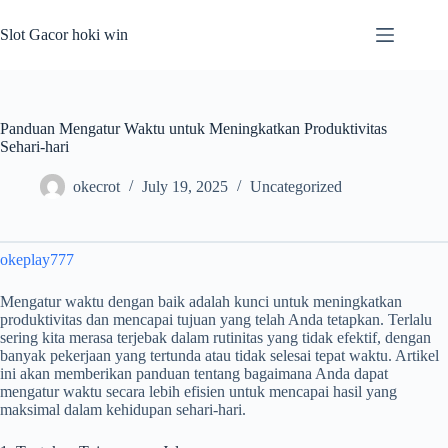
Skip
to
Slot Gacor hoki win
content
Panduan Mengatur Waktu untuk Meningkatkan Produktivitas
Sehari-hari
okecrot
July 19, 2025
Uncategorized
okeplay777
Mengatur waktu dengan baik adalah kunci untuk meningkatkan
produktivitas dan mencapai tujuan yang telah Anda tetapkan. Terlalu
sering kita merasa terjebak dalam rutinitas yang tidak efektif, dengan
banyak pekerjaan yang tertunda atau tidak selesai tepat waktu. Artikel
ini akan memberikan panduan tentang bagaimana Anda dapat
mengatur waktu secara lebih efisien untuk mencapai hasil yang
maksimal dalam kehidupan sehari-hari.