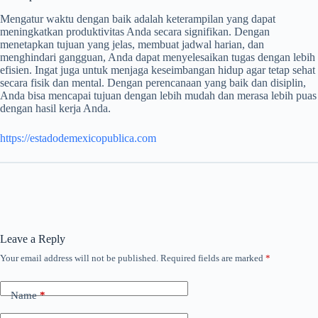
Mengatur waktu dengan baik adalah keterampilan yang dapat
meningkatkan produktivitas Anda secara signifikan. Dengan
menetapkan tujuan yang jelas, membuat jadwal harian, dan
menghindari gangguan, Anda dapat menyelesaikan tugas dengan lebih
efisien. Ingat juga untuk menjaga keseimbangan hidup agar tetap sehat
secara fisik dan mental. Dengan perencanaan yang baik dan disiplin,
Anda bisa mencapai tujuan dengan lebih mudah dan merasa lebih puas
dengan hasil kerja Anda.
https://estadodemexicopublica.com
Leave a Reply
Your email address will not be published.
Required fields are marked
*
Name
*