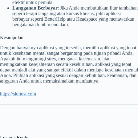
efektif untuk pemula.
Langganan Berbayar
: Jika Anda membutuhkan fitur tambahan
seperti terapi langsung atau kursus khusus, pilih aplikasi
berbayar seperti BetterHelp atau Headspace yang menawarkan
pengalaman lebih mendalam.
Kesimpulan
Dengan banyaknya aplikasi yang tersedia, memilih aplikasi yang tepat
untuk kesehatan mental sangat bergantung pada tujuan pribadi Anda.
Apakah itu mengurangi stres, mengatasi kecemasan, atau
meningkatkan kesejahteraan secara keseluruhan, aplikasi yang tepat
dapat menjadi alat yang sangat efektif dalam menjaga kesehatan mental
Anda. Pilihlah aplikasi yang sesuai dengan kebutuhan, keamanan, dan
anggaran Anda untuk memaksimalkan manfaatnya.
https://sluhost.com
Leave a Reply