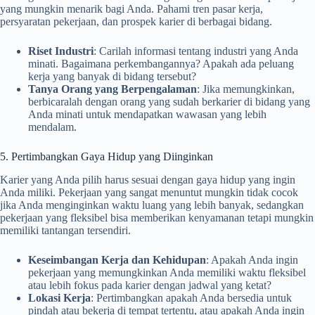
yang mungkin menarik bagi Anda. Pahami tren pasar kerja,
persyaratan pekerjaan, dan prospek karier di berbagai bidang.
Riset Industri
: Carilah informasi tentang industri yang Anda
minati. Bagaimana perkembangannya? Apakah ada peluang
kerja yang banyak di bidang tersebut?
Tanya Orang yang Berpengalaman
: Jika memungkinkan,
berbicaralah dengan orang yang sudah berkarier di bidang yang
Anda minati untuk mendapatkan wawasan yang lebih
mendalam.
5. Pertimbangkan Gaya Hidup yang Diinginkan
Karier yang Anda pilih harus sesuai dengan gaya hidup yang ingin
Anda miliki. Pekerjaan yang sangat menuntut mungkin tidak cocok
jika Anda menginginkan waktu luang yang lebih banyak, sedangkan
pekerjaan yang fleksibel bisa memberikan kenyamanan tetapi mungkin
memiliki tantangan tersendiri.
Keseimbangan Kerja dan Kehidupan
: Apakah Anda ingin
pekerjaan yang memungkinkan Anda memiliki waktu fleksibel
atau lebih fokus pada karier dengan jadwal yang ketat?
Lokasi Kerja
: Pertimbangkan apakah Anda bersedia untuk
pindah atau bekerja di tempat tertentu, atau apakah Anda ingin