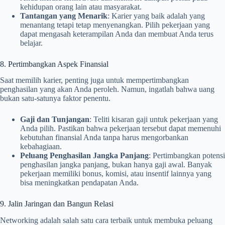
kehidupan orang lain atau masyarakat.
Tantangan yang Menarik
: Karier yang baik adalah yang
menantang tetapi tetap menyenangkan. Pilih pekerjaan yang
dapat mengasah keterampilan Anda dan membuat Anda terus
belajar.
8. Pertimbangkan Aspek Finansial
Saat memilih karier, penting juga untuk mempertimbangkan
penghasilan yang akan Anda peroleh. Namun, ingatlah bahwa uang
bukan satu-satunya faktor penentu.
Gaji dan Tunjangan
: Teliti kisaran gaji untuk pekerjaan yang
Anda pilih. Pastikan bahwa pekerjaan tersebut dapat memenuhi
kebutuhan finansial Anda tanpa harus mengorbankan
kebahagiaan.
Peluang Penghasilan Jangka Panjang
: Pertimbangkan potensi
penghasilan jangka panjang, bukan hanya gaji awal. Banyak
pekerjaan memiliki bonus, komisi, atau insentif lainnya yang
bisa meningkatkan pendapatan Anda.
9. Jalin Jaringan dan Bangun Relasi
Networking adalah salah satu cara terbaik untuk membuka peluang