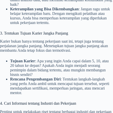
baik?
Keterampilan yang Bisa Dikembangkan
: Jangan ragu untuk
belajar keterampilan baru. Dengan mengikuti pelatihan atau
kursus, Anda bisa memperluas keterampilan yang diperlukan
untuk pekerjaan tertentu.
3. Tentukan Tujuan Karier Jangka Panjang
Karier bukan hanya tentang pekerjaan saat ini, tetapi juga tentang
perjalanan jangka panjang. Menetapkan tujuan jangka panjang akan
membantu Anda tetap fokus dan termotivasi.
Tujuan Karier
: Apa yang ingin Anda capai dalam 5, 10, atau
20 tahun ke depan? Apakah Anda ingin menjadi seorang
pemimpin dalam bidang tertentu, atau mungkin membangun
bisnis sendiri?
Rencana Pengembangan Diri
: Tentukan langkah-langkah
yang perlu Anda ambil untuk mencapai tujuan tersebut, seperti
mendapatkan sertifikasi, memperluas jaringan, atau mencari
mentor.
4. Cari Informasi tentang Industri dan Pekerjaan
Penting untuk melakukan riset tentang berbagai industri dan pekerjaan