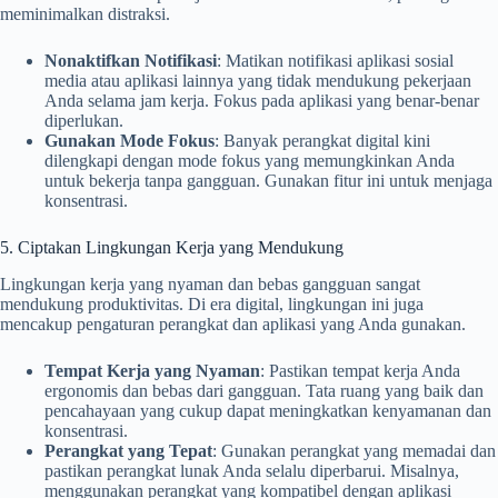
meminimalkan distraksi.
Nonaktifkan Notifikasi
: Matikan notifikasi aplikasi sosial
media atau aplikasi lainnya yang tidak mendukung pekerjaan
Anda selama jam kerja. Fokus pada aplikasi yang benar-benar
diperlukan.
Gunakan Mode Fokus
: Banyak perangkat digital kini
dilengkapi dengan mode fokus yang memungkinkan Anda
untuk bekerja tanpa gangguan. Gunakan fitur ini untuk menjaga
konsentrasi.
5. Ciptakan Lingkungan Kerja yang Mendukung
Lingkungan kerja yang nyaman dan bebas gangguan sangat
mendukung produktivitas. Di era digital, lingkungan ini juga
mencakup pengaturan perangkat dan aplikasi yang Anda gunakan.
Tempat Kerja yang Nyaman
: Pastikan tempat kerja Anda
ergonomis dan bebas dari gangguan. Tata ruang yang baik dan
pencahayaan yang cukup dapat meningkatkan kenyamanan dan
konsentrasi.
Perangkat yang Tepat
: Gunakan perangkat yang memadai dan
pastikan perangkat lunak Anda selalu diperbarui. Misalnya,
menggunakan perangkat yang kompatibel dengan aplikasi