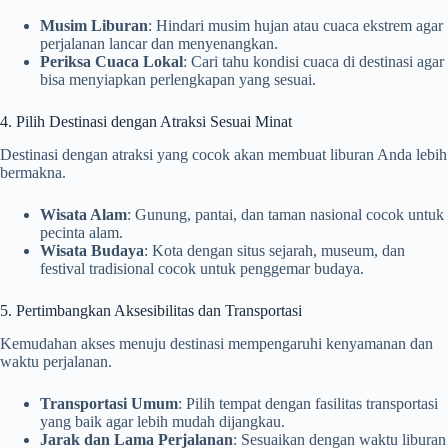
Musim Liburan
: Hindari musim hujan atau cuaca ekstrem agar
perjalanan lancar dan menyenangkan.
Periksa Cuaca Lokal
: Cari tahu kondisi cuaca di destinasi agar
bisa menyiapkan perlengkapan yang sesuai.
4. Pilih Destinasi dengan Atraksi Sesuai Minat
Destinasi dengan atraksi yang cocok akan membuat liburan Anda lebih
bermakna.
Wisata Alam
: Gunung, pantai, dan taman nasional cocok untuk
pecinta alam.
Wisata Budaya
: Kota dengan situs sejarah, museum, dan
festival tradisional cocok untuk penggemar budaya.
5. Pertimbangkan Aksesibilitas dan Transportasi
Kemudahan akses menuju destinasi mempengaruhi kenyamanan dan
waktu perjalanan.
Transportasi Umum
: Pilih tempat dengan fasilitas transportasi
yang baik agar lebih mudah dijangkau.
Jarak dan Lama Perjalanan
: Sesuaikan dengan waktu liburan