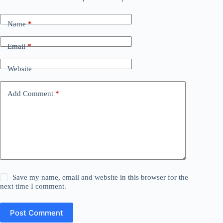
Name
*
Email
*
Website
Add Comment
*
Save my name, email and website in this browser for the
next time I comment.
Post Comment