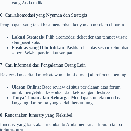
yang Anda miliki.
6. Cari Akomodasi yang Nyaman dan Strategis
Penginapan yang tepat bisa menambah kenyamanan selama liburan.
Lokasi Strategis
: Pilih akomodasi dekat dengan tempat wisata
atau pusat kota.
Fasilitas yang Dibutuhkan
: Pastikan fasilitas sesuai kebutuhan,
seperti Wi-Fi, parkir, atau sarapan.
7. Cari Informasi dari Pengalaman Orang Lain
Review dan cerita dari wisatawan lain bisa menjadi referensi penting.
Ulasan Online
: Baca review di situs perjalanan atau forum
untuk mengetahui kelebihan dan kekurangan destinasi.
Tanya Teman atau Keluarga
: Mendapatkan rekomendasi
langsung dari orang yang sudah berkunjung.
8. Rencanakan Itinerary yang Fleksibel
Itinerary yang baik akan membantu Anda menikmati liburan tanpa
terburu-buru.