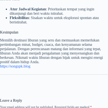
Atur Jadwal Kegiatan
: Prioritaskan tempat yang ingin
dikunjungi dan beri waktu istirahat.
Fleksibilitas
: Sisakan waktu untuk eksplorasi spontan atau
beristirahat.
Kesimpulan
Memilih destinasi liburan yang seru dan memuaskan memerlukan
pertimbangan minat, budget, cuaca, dan kenyamanan selama
perjalanan. Dengan perencanaan matang dan informasi yang tepat,
liburan Anda akan menjadi pengalaman yang menyenangkan dan
berkesan. Nikmati waktu liburan dengan bijak untuk mengisi energi
positif dalam hidup Anda.
https://songspk.blog
Leave a Reply
Your email address will not be published.
Required fields are marked
*