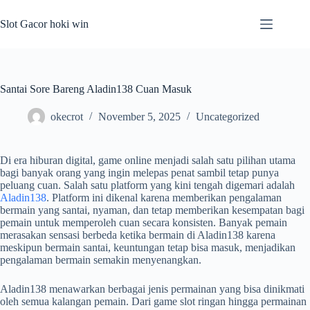
Skip
to
Slot Gacor hoki win
content
Santai Sore Bareng Aladin138 Cuan Masuk
okecrot
November 5, 2025
Uncategorized
Di era hiburan digital, game online menjadi salah satu pilihan utama
bagi banyak orang yang ingin melepas penat sambil tetap punya
peluang cuan. Salah satu platform yang kini tengah digemari adalah
Aladin138
. Platform ini dikenal karena memberikan pengalaman
bermain yang santai, nyaman, dan tetap memberikan kesempatan bagi
pemain untuk memperoleh cuan secara konsisten. Banyak pemain
merasakan sensasi berbeda ketika bermain di Aladin138 karena
meskipun bermain santai, keuntungan tetap bisa masuk, menjadikan
pengalaman bermain semakin menyenangkan.
Aladin138 menawarkan berbagai jenis permainan yang bisa dinikmati
oleh semua kalangan pemain. Dari game slot ringan hingga permainan