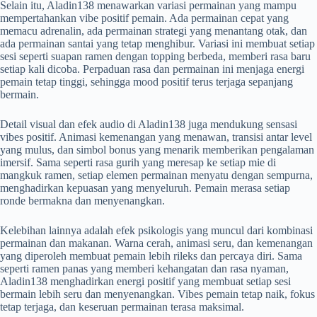
Selain itu, Aladin138 menawarkan variasi permainan yang mampu
mempertahankan vibe positif pemain. Ada permainan cepat yang
memacu adrenalin, ada permainan strategi yang menantang otak, dan
ada permainan santai yang tetap menghibur. Variasi ini membuat setiap
sesi seperti suapan ramen dengan topping berbeda, memberi rasa baru
setiap kali dicoba. Perpaduan rasa dan permainan ini menjaga energi
pemain tetap tinggi, sehingga mood positif terus terjaga sepanjang
bermain.
Detail visual dan efek audio di Aladin138 juga mendukung sensasi
vibes positif. Animasi kemenangan yang menawan, transisi antar level
yang mulus, dan simbol bonus yang menarik memberikan pengalaman
imersif. Sama seperti rasa gurih yang meresap ke setiap mie di
mangkuk ramen, setiap elemen permainan menyatu dengan sempurna,
menghadirkan kepuasan yang menyeluruh. Pemain merasa setiap
ronde bermakna dan menyenangkan.
Kelebihan lainnya adalah efek psikologis yang muncul dari kombinasi
permainan dan makanan. Warna cerah, animasi seru, dan kemenangan
yang diperoleh membuat pemain lebih rileks dan percaya diri. Sama
seperti ramen panas yang memberi kehangatan dan rasa nyaman,
Aladin138 menghadirkan energi positif yang membuat setiap sesi
bermain lebih seru dan menyenangkan. Vibes pemain tetap naik, fokus
tetap terjaga, dan keseruan permainan terasa maksimal.