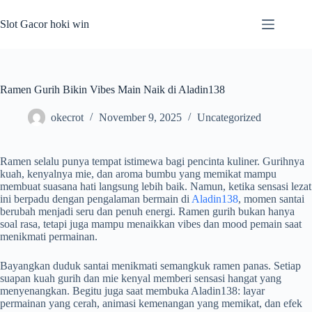
Skip
to
Slot Gacor hoki win
content
Ramen Gurih Bikin Vibes Main Naik di Aladin138
okecrot
November 9, 2025
Uncategorized
Ramen selalu punya tempat istimewa bagi pencinta kuliner. Gurihnya
kuah, kenyalnya mie, dan aroma bumbu yang memikat mampu
membuat suasana hati langsung lebih baik. Namun, ketika sensasi lezat
ini berpadu dengan pengalaman bermain di
Aladin138
, momen santai
berubah menjadi seru dan penuh energi. Ramen gurih bukan hanya
soal rasa, tetapi juga mampu menaikkan vibes dan mood pemain saat
menikmati permainan.
Bayangkan duduk santai menikmati semangkuk ramen panas. Setiap
suapan kuah gurih dan mie kenyal memberi sensasi hangat yang
menyenangkan. Begitu juga saat membuka Aladin138: layar
permainan yang cerah, animasi kemenangan yang memikat, dan efek