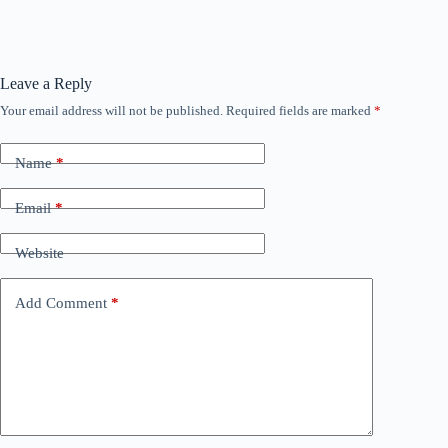
Leave a Reply
Your email address will not be published.
Required fields are marked
*
Name
*
Email
*
Website
Add Comment
*