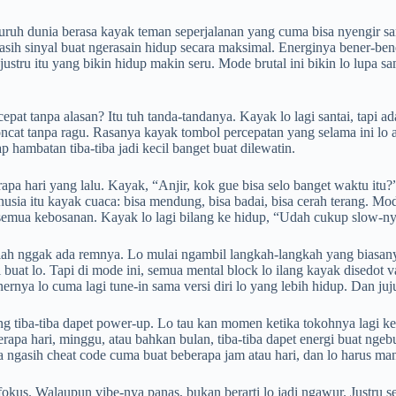
luruh dunia berasa kayak teman seperjalanan yang cuma bisa nyengir samb
ikasih sinyal buat ngerasain hidup secara maksimal. Energinya bener-b
justru itu yang bikin hidup makin seru. Mode brutal ini bikin lo lupa 
cepat tanpa alasan? Itu tuh tanda-tandanya. Kayak lo lagi santai, tapi 
oncat tanpa ragu. Rasanya kayak tombol percepatan yang selama ini lo ab
p hambatan tiba-tiba jadi kecil banget buat dilewatin.
a hari yang lalu. Kayak, “Anjir, kok gue bisa selo banget waktu itu?” T
sia itu kayak cuaca: bisa mendung, bisa badai, bisa cerah terang. Mod
 semua kebosanan. Kayak lo lagi bilang ke hidup, “Udah cukup slow-ny
eolah nggak ada remnya. Lo mulai ngambil langkah-langkah yang biasan
 buat lo. Tapi di mode ini, semua mental block lo ilang kayak disedot 
rnya lo cuma lagi tune-in sama versi diri lo yang lebih hidup. Dan jujur
g tiba-tiba dapet power-up. Lo tau kan momen ketika tokohnya lagi kep
erapa hari, minggu, atau bahkan bulan, tiba-tiba dapet energi buat ngeb
ngasih cheat code cuma buat beberapa jam atau hari, dan lo harus manf
okus. Walaupun vibe-nya panas, bukan berarti lo jadi ngawur. Justru seb