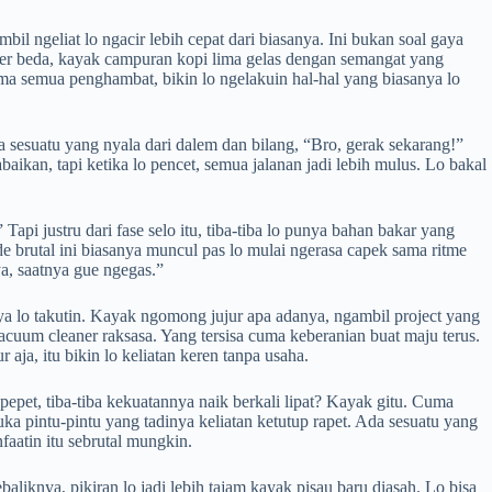
il ngeliat lo ngacir lebih cepat dari biasanya. Ini bukan soal gaya
ener beda, kayak campuran kopi lima gelas dengan semangat yang
sama semua penghambat, bikin lo ngelakuin hal-hal yang biasanya lo
ada sesuatu yang nyala dari dalem dan bilang, “Bro, gerak sekarang!”
aikan, tapi ketika lo pencet, semua jalanan jadi lebih mulus. Lo bakal
api justru dari fase selo itu, tiba-tiba lo punya bahan bakar yang
e brutal ini biasanya muncul pas lo mulai ngerasa capek sama ritme
a, saatnya gue ngegas.”
ya lo takutin. Kayak ngomong jujur apa adanya, ngambil project yang
vacuum cleaner raksasa. Yang tersisa cuma keberanian buat maju terus.
 aja, itu bikin lo keliatan keren tanpa usaha.
epet, tiba-tiba kekuatannya naik berkali lipat? Kayak gitu. Cuma
uka pintu-pintu yang tadinya keliatan ketutup rapet. Ada sesuatu yang
aatin itu sebrutal mungkin.
aliknya, pikiran lo jadi lebih tajam kayak pisau baru diasah. Lo bisa