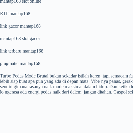
mantap168 slot online
RTP mantap168
link gacor mantap168
mantap168 slot gacor
link terbaru mantap168
pragmatic mantap168
Turbo Pedas Mode Brutal bukan sekadar istilah keren, tapi semacam fas
lebih siap buat apa pun yang ada di depan mata. Vibe-nya panas, gerak
sendiri gimana rasanya naik mode maksimal dalam hidup. Dan ketika lo 
lo ngerasa ada energi pedas naik dari dalem, jangan ditahan. Gaspol seke