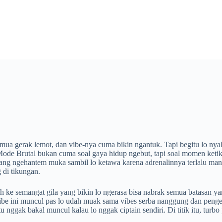
mua gerak lemot, dan vibe-nya cuma bikin ngantuk. Tapi begitu lo nya
 Mode Brutal bukan cuma soal gaya hidup ngebut, tapi soal momen ketik
ng ngehantem muka sambil lo ketawa karena adrenalinnya terlalu manis
 di tikungan.
h ke semangat gila yang bikin lo ngerasa bisa nabrak semua batasan ya
h, vibe ini muncul pas lo udah muak sama vibes serba nanggung dan pen
nggak bakal muncul kalau lo nggak ciptain sendiri. Di titik itu, turbo 