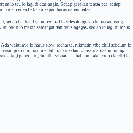
a lo tau lo lagi di atas angin. Setiap gerakan terasa pas, setiap
apan harus menembak dan kapan harus nahan nafas.
ut, setiap hal kecil yang berhasil lo selesain ngasih kepuasan yang
. Ini bikin lo makin semangat dan terus ngegas, seolah lo lagi numpuk
 Ada waktunya lo harus slow, recharge, nikmatin vibe chill sebelum lo
bensin premium buat mental lo, dan kalau lo bisa manfaatin timing-
au pas lo lagi pengen ngebuktiin sesuatu — bahkan kalau cuma ke diri lo