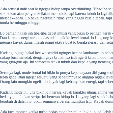
Ada sensasi unik saat lo ngegas hidup tanpa overthinking. Tiba-tiba se
sok-sokan atau pengen keliatan mencolok, tapi karena tubuh lo lagi d
meledak-ledak. Lo bakal ngerasain ritme yang nggak bisa ditebak, tapi 
tunda berminggu-minggu.
Lo pernah nggak sih tiba-tiba dapet intuisi yang bikin lo pengen gerak 
Dan karena energi turbo pedas udah naik ke level brutal, lo langsung l
ngerasa kayak dunia ngasih ruang ekstra buat lo berakselerasi, dan setia
Kadang lo juga bakal ketawa sendiri nginget betapa lambatnya lo beberap
cukup buat meledak dengan gaya brutal. Lo jadi ngerti kalau mood manu
yang gitu-gitu aja. Ini semacam reaksi tubuh dan kepala yang nentang
Serunya lagi, mode brutal ini bikin lo punya kepercayaan diri yang s
lebih gede, atau ngejar sesuatu yang sebelumnya lo anggap nggak level
Orang lain mungkin ngeliat lo kayak lagi kebanyakan energi, tapi sebene
Kadang mode ini juga bikin lo ngerasa kayak karakter utama anime yan
bedanya, ini bukan script. Ini beneran hidup lo. Lo yang lagi stuck beb
berubah di dalem lo, bikin semuanya berasa mungkin lagi. Kayak dunia 
Ada juga momen ketika turbo pedas mode brutal ini bikin lo jadi lebih f