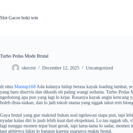
Skip
to
content
Slot Gacor hoki win
Turbo Pedas Mode Brutal
okecrot
December 12, 2025
Uncategorized
di situs
Mantap168
Ada kalanya hidup berasa kayak loading lambat, se
yang baru diservis dan dikasih oli paling wangi sedunia. Turbo Pedas
ngedorong apa pun yang lagi lo kejar. Rasanya kayak angin kencang ya
boleh disia-siakan, dan lo jadi tokoh utama yang nggak takut rem blong
Gaya brutal yang gue maksud bukan soal ngelawan siapa pun, tapi lebi
nyadar kalau diri lo jauh lebih kuat dari ekspektasi. Lo tau nggak si
lagi nunggu momen tepat buat gerak, tapi lama-lama lo sadar, momen itu 
tapi akhirnya bikin lo bangun karena suaranya makin brutal.