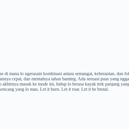
e di mana lo ngerasain kombinasi antara semangat, keberanian, dan fok
annya cepat, dan mentalnya tahan banting. Ada sensasi puas yang nggak
akhirnya masuk ke mode ini, hidup lo berasa kayak trek panjang yang s
ncang yang lo mau. Let it burn. Let it roar. Let it be brutal.