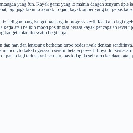
tantangan yang fun. Kayak game yang lo mainin dengan senyum tipis karen
pat, tapi juga bikin lo akurat. Lo jadi kayak sniper yang tau persis k
: lo jadi gampang banget ngehargain progress kecil. Ketika lo lagi ngeb
 kerja atau balikin mood positif bisa berasa kayak pencapaian level up
g banget kalau dilewatin begitu aja.
 tiap hari dan langsung berharap turbo pedas nyala dengan sendirinya.
a muncul, lo bakal ngerasain sendiri betapa powerful-nya. Ini semacam 
ncul pas lo lagi terinspirasi sesuatu, pas lo lagi kesel sama keadaan, at