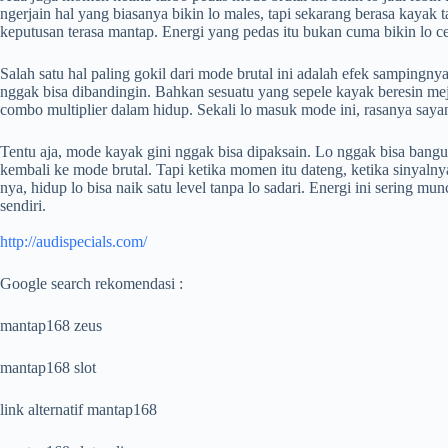
ngerjain hal yang biasanya bikin lo males, tapi sekarang berasa kayak 
keputusan terasa mantap. Energi yang pedas itu bukan cuma bikin lo ce
Salah satu hal paling gokil dari mode brutal ini adalah efek sampingnya
nggak bisa dibandingin. Bahkan sesuatu yang sepele kayak beresin meja
combo multiplier dalam hidup. Sekali lo masuk mode ini, rasanya sayan
Tentu aja, mode kayak gini nggak bisa dipaksain. Lo nggak bisa bangun
kembali ke mode brutal. Tapi ketika momen itu dateng, ketika sinyalny
nya, hidup lo bisa naik satu level tanpa lo sadari. Energi ini sering mu
sendiri.
http://audispecials.com/
Google search rekomendasi :
mantap168 zeus
mantap168 slot
link alternatif mantap168