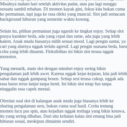
Misalnya malam hari setelah aktivitas padat, atau pas lagi nunggu
sesuatu sambil rebahan. Di momen kayak gini, fokus kita bukan cuma
ke permainan, tapi juga ke rasa rileks yang muncul. Slot jadi semacam
background hiburan yang nemenin waktu kosong.
Selain itu, pilihan permainan juga ngaruh ke tingkat enjoy. Setiap slot
punya karakter beda, ada yang cepat dan rame, ada juga yang lebih
kalem. Anak muda biasanya milih sesuai mood. Lagi pengin santai, ya
cari yang alurnya nggak terlalu agresif. Lagi pengin suasana beda, baru
coba yang lebih dinamis. Fleksibilitas ini bikin slot terasa nggak
monoton.
Yang menarik, main slot dengan mindset enjoy sering bikin
pengalaman jadi lebih awet. Karena nggak kejar-kejaran, kita jadi lebih
sabar dan nggak gampang bosen. Setiap sesi terasa cukup, nggak ada
rasa harus terus lanjut tanpa henti. Ini bikin slot tetap fun tanpa
ninggalin rasa capek mental.
Obrolan soal slot di kalangan anak muda juga biasanya lebih ke
sharing pengalaman seru, bukan cuma soal hasil. Cerita tentang
momen lucu pas spin, atau kejadian nggak terduga yang bikin ketawa,
itu yang sering dibahas. Dari situ keliatan kalau slot emang bisa jadi
hiburan sosial, meskipun dimainin sendiri.