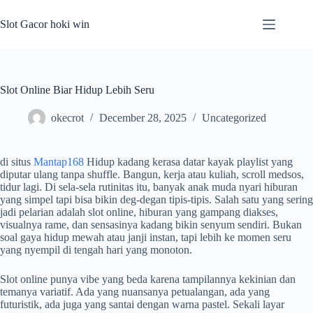
Skip
to
Slot Gacor hoki win
content
Slot Online Biar Hidup Lebih Seru
okecrot
December 28, 2025
Uncategorized
di situs
Mantap168
Hidup kadang kerasa datar kayak playlist yang
diputar ulang tanpa shuffle. Bangun, kerja atau kuliah, scroll medsos,
tidur lagi. Di sela-sela rutinitas itu, banyak anak muda nyari hiburan
yang simpel tapi bisa bikin deg-degan tipis-tipis. Salah satu yang sering
jadi pelarian adalah slot online, hiburan yang gampang diakses,
visualnya rame, dan sensasinya kadang bikin senyum sendiri. Bukan
soal gaya hidup mewah atau janji instan, tapi lebih ke momen seru
yang nyempil di tengah hari yang monoton.
Slot online punya vibe yang beda karena tampilannya kekinian dan
temanya variatif. Ada yang nuansanya petualangan, ada yang
futuristik, ada juga yang santai dengan warna pastel. Sekali layar