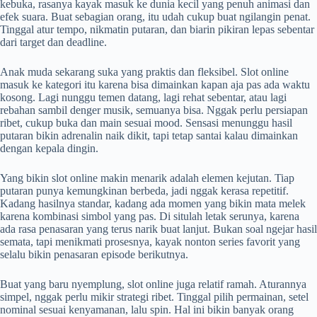
kebuka, rasanya kayak masuk ke dunia kecil yang penuh animasi dan
efek suara. Buat sebagian orang, itu udah cukup buat ngilangin penat.
Tinggal atur tempo, nikmatin putaran, dan biarin pikiran lepas sebentar
dari target dan deadline.
Anak muda sekarang suka yang praktis dan fleksibel. Slot online
masuk ke kategori itu karena bisa dimainkan kapan aja pas ada waktu
kosong. Lagi nunggu temen datang, lagi rehat sebentar, atau lagi
rebahan sambil denger musik, semuanya bisa. Nggak perlu persiapan
ribet, cukup buka dan main sesuai mood. Sensasi menunggu hasil
putaran bikin adrenalin naik dikit, tapi tetap santai kalau dimainkan
dengan kepala dingin.
Yang bikin slot online makin menarik adalah elemen kejutan. Tiap
putaran punya kemungkinan berbeda, jadi nggak kerasa repetitif.
Kadang hasilnya standar, kadang ada momen yang bikin mata melek
karena kombinasi simbol yang pas. Di situlah letak serunya, karena
ada rasa penasaran yang terus narik buat lanjut. Bukan soal ngejar hasil
semata, tapi menikmati prosesnya, kayak nonton series favorit yang
selalu bikin penasaran episode berikutnya.
Buat yang baru nyemplung, slot online juga relatif ramah. Aturannya
simpel, nggak perlu mikir strategi ribet. Tinggal pilih permainan, setel
nominal sesuai kenyamanan, lalu spin. Hal ini bikin banyak orang