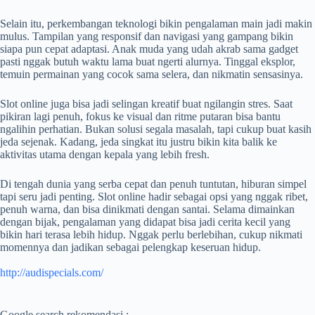
Selain itu, perkembangan teknologi bikin pengalaman main jadi makin
mulus. Tampilan yang responsif dan navigasi yang gampang bikin
siapa pun cepat adaptasi. Anak muda yang udah akrab sama gadget
pasti nggak butuh waktu lama buat ngerti alurnya. Tinggal eksplor,
temuin permainan yang cocok sama selera, dan nikmatin sensasinya.
Slot online juga bisa jadi selingan kreatif buat ngilangin stres. Saat
pikiran lagi penuh, fokus ke visual dan ritme putaran bisa bantu
ngalihin perhatian. Bukan solusi segala masalah, tapi cukup buat kasih
jeda sejenak. Kadang, jeda singkat itu justru bikin kita balik ke
aktivitas utama dengan kepala yang lebih fresh.
Di tengah dunia yang serba cepat dan penuh tuntutan, hiburan simpel
tapi seru jadi penting. Slot online hadir sebagai opsi yang nggak ribet,
penuh warna, dan bisa dinikmati dengan santai. Selama dimainkan
dengan bijak, pengalaman yang didapat bisa jadi cerita kecil yang
bikin hari terasa lebih hidup. Nggak perlu berlebihan, cukup nikmati
momennya dan jadikan sebagai pelengkap keseruan hidup.
http://audispecials.com/
Google search rekomendasi :