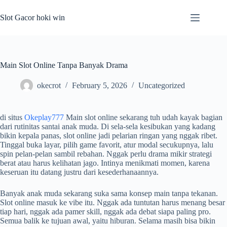
Skip
to
Slot Gacor hoki win
content
Main Slot Online Tanpa Banyak Drama
okecrot
February 5, 2026
Uncategorized
di situs
Okeplay777
Main slot online sekarang tuh udah kayak bagian
dari rutinitas santai anak muda. Di sela-sela kesibukan yang kadang
bikin kepala panas, slot online jadi pelarian ringan yang nggak ribet.
Tinggal buka layar, pilih game favorit, atur modal secukupnya, lalu
spin pelan-pelan sambil rebahan. Nggak perlu drama mikir strategi
berat atau harus kelihatan jago. Intinya menikmati momen, karena
keseruan itu datang justru dari kesederhanaannya.
Banyak anak muda sekarang suka sama konsep main tanpa tekanan.
Slot online masuk ke vibe itu. Nggak ada tuntutan harus menang besar
tiap hari, nggak ada pamer skill, nggak ada debat siapa paling pro.
Semua balik ke tujuan awal, yaitu hiburan. Selama masih bisa bikin