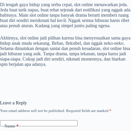
Di tengah gaya hidup yang serba cepat, slot online menawarkan jeda.
Jeda buat tarik napas, buat rehat sejenak dari notifikasi yang nggak ada
habisnya. Main slot online tanpa banyak drama berarti memberi ruang
buat diri sendiri menikmati hal kecil. Nggak semua hiburan harus ribet
atau penuh aturan. Kadang yang simpel justru paling ngena.
Akhirnya, slot online jadi pilihan karena bisa menyesuaikan sama gaya
hidup anak muda sekarang. Bebas, fleksibel, dan nggak neko-neko.
Selama dimainkan dengan santai dan penuh kesadaran, slot online bisa
jadi hiburan yang asik. Tanpa drama, tanpa tekanan, tanpa harus jadi
siapa-siapa. Cukup jadi diri sendiri, nikmati momennya, dan biarkan
spin berjalan apa adanya.
Leave a Reply
Your email address will not be published.
Required fields are marked
*
Name
*