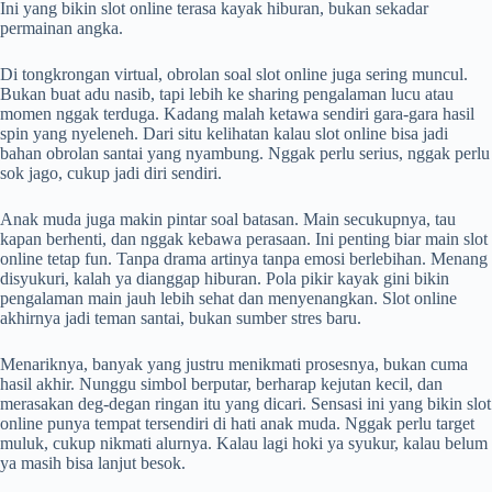
Ini yang bikin slot online terasa kayak hiburan, bukan sekadar
permainan angka.
Di tongkrongan virtual, obrolan soal slot online juga sering muncul.
Bukan buat adu nasib, tapi lebih ke sharing pengalaman lucu atau
momen nggak terduga. Kadang malah ketawa sendiri gara-gara hasil
spin yang nyeleneh. Dari situ kelihatan kalau slot online bisa jadi
bahan obrolan santai yang nyambung. Nggak perlu serius, nggak perlu
sok jago, cukup jadi diri sendiri.
Anak muda juga makin pintar soal batasan. Main secukupnya, tau
kapan berhenti, dan nggak kebawa perasaan. Ini penting biar main slot
online tetap fun. Tanpa drama artinya tanpa emosi berlebihan. Menang
disyukuri, kalah ya dianggap hiburan. Pola pikir kayak gini bikin
pengalaman main jauh lebih sehat dan menyenangkan. Slot online
akhirnya jadi teman santai, bukan sumber stres baru.
Menariknya, banyak yang justru menikmati prosesnya, bukan cuma
hasil akhir. Nunggu simbol berputar, berharap kejutan kecil, dan
merasakan deg-degan ringan itu yang dicari. Sensasi ini yang bikin slot
online punya tempat tersendiri di hati anak muda. Nggak perlu target
muluk, cukup nikmati alurnya. Kalau lagi hoki ya syukur, kalau belum
ya masih bisa lanjut besok.