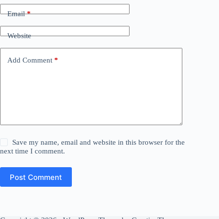
Email
*
Website
Add Comment
*
Save my name, email and website in this browser for the
next time I comment.
Post Comment