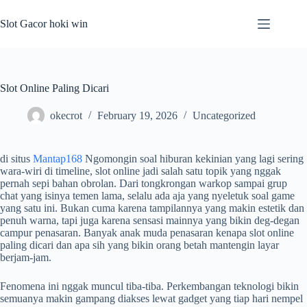
Skip
to
Slot Gacor hoki win
content
Slot Online Paling Dicari
okecrot
February 19, 2026
Uncategorized
di situs
Mantap168
Ngomongin soal hiburan kekinian yang lagi sering
wara-wiri di timeline, slot online jadi salah satu topik yang nggak
pernah sepi bahan obrolan. Dari tongkrongan warkop sampai grup
chat yang isinya temen lama, selalu ada aja yang nyeletuk soal game
yang satu ini. Bukan cuma karena tampilannya yang makin estetik dan
penuh warna, tapi juga karena sensasi mainnya yang bikin deg-degan
campur penasaran. Banyak anak muda penasaran kenapa slot online
paling dicari dan apa sih yang bikin orang betah mantengin layar
berjam-jam.
Fenomena ini nggak muncul tiba-tiba. Perkembangan teknologi bikin
semuanya makin gampang diakses lewat gadget yang tiap hari nempel