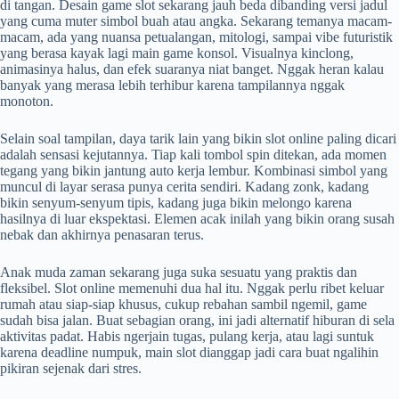
di tangan. Desain game slot sekarang jauh beda dibanding versi jadul
yang cuma muter simbol buah atau angka. Sekarang temanya macam-
macam, ada yang nuansa petualangan, mitologi, sampai vibe futuristik
yang berasa kayak lagi main game konsol. Visualnya kinclong,
animasinya halus, dan efek suaranya niat banget. Nggak heran kalau
banyak yang merasa lebih terhibur karena tampilannya nggak
monoton.
Selain soal tampilan, daya tarik lain yang bikin slot online paling dicari
adalah sensasi kejutannya. Tiap kali tombol spin ditekan, ada momen
tegang yang bikin jantung auto kerja lembur. Kombinasi simbol yang
muncul di layar serasa punya cerita sendiri. Kadang zonk, kadang
bikin senyum-senyum tipis, kadang juga bikin melongo karena
hasilnya di luar ekspektasi. Elemen acak inilah yang bikin orang susah
nebak dan akhirnya penasaran terus.
Anak muda zaman sekarang juga suka sesuatu yang praktis dan
fleksibel. Slot online memenuhi dua hal itu. Nggak perlu ribet keluar
rumah atau siap-siap khusus, cukup rebahan sambil ngemil, game
sudah bisa jalan. Buat sebagian orang, ini jadi alternatif hiburan di sela
aktivitas padat. Habis ngerjain tugas, pulang kerja, atau lagi suntuk
karena deadline numpuk, main slot dianggap jadi cara buat ngalihin
pikiran sejenak dari stres.