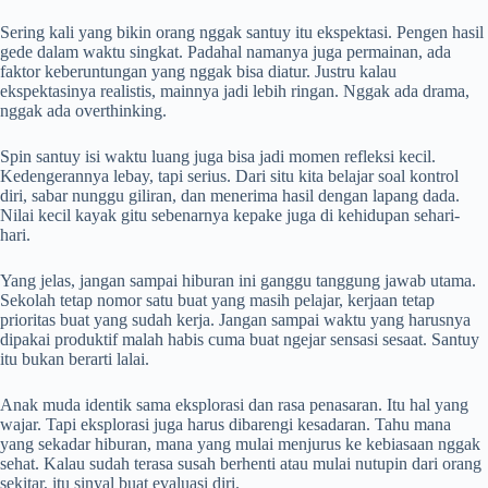
Sering kali yang bikin orang nggak santuy itu ekspektasi. Pengen hasil
gede dalam waktu singkat. Padahal namanya juga permainan, ada
faktor keberuntungan yang nggak bisa diatur. Justru kalau
ekspektasinya realistis, mainnya jadi lebih ringan. Nggak ada drama,
nggak ada overthinking.
Spin santuy isi waktu luang juga bisa jadi momen refleksi kecil.
Kedengerannya lebay, tapi serius. Dari situ kita belajar soal kontrol
diri, sabar nunggu giliran, dan menerima hasil dengan lapang dada.
Nilai kecil kayak gitu sebenarnya kepake juga di kehidupan sehari-
hari.
Yang jelas, jangan sampai hiburan ini ganggu tanggung jawab utama.
Sekolah tetap nomor satu buat yang masih pelajar, kerjaan tetap
prioritas buat yang sudah kerja. Jangan sampai waktu yang harusnya
dipakai produktif malah habis cuma buat ngejar sensasi sesaat. Santuy
itu bukan berarti lalai.
Anak muda identik sama eksplorasi dan rasa penasaran. Itu hal yang
wajar. Tapi eksplorasi juga harus dibarengi kesadaran. Tahu mana
yang sekadar hiburan, mana yang mulai menjurus ke kebiasaan nggak
sehat. Kalau sudah terasa susah berhenti atau mulai nutupin dari orang
sekitar, itu sinyal buat evaluasi diri.