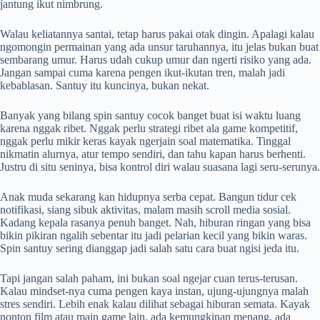
jantung ikut nimbrung.
Walau keliatannya santai, tetap harus pakai otak dingin. Apalagi kalau
ngomongin permainan yang ada unsur taruhannya, itu jelas bukan buat
sembarang umur. Harus udah cukup umur dan ngerti risiko yang ada.
Jangan sampai cuma karena pengen ikut-ikutan tren, malah jadi
kebablasan. Santuy itu kuncinya, bukan nekat.
Banyak yang bilang spin santuy cocok banget buat isi waktu luang
karena nggak ribet. Nggak perlu strategi ribet ala game kompetitif,
nggak perlu mikir keras kayak ngerjain soal matematika. Tinggal
nikmatin alurnya, atur tempo sendiri, dan tahu kapan harus berhenti.
Justru di situ seninya, bisa kontrol diri walau suasana lagi seru-serunya.
Anak muda sekarang kan hidupnya serba cepat. Bangun tidur cek
notifikasi, siang sibuk aktivitas, malam masih scroll media sosial.
Kadang kepala rasanya penuh banget. Nah, hiburan ringan yang bisa
bikin pikiran ngalih sebentar itu jadi pelarian kecil yang bikin waras.
Spin santuy sering dianggap jadi salah satu cara buat ngisi jeda itu.
Tapi jangan salah paham, ini bukan soal ngejar cuan terus-terusan.
Kalau mindset-nya cuma pengen kaya instan, ujung-ujungnya malah
stres sendiri. Lebih enak kalau dilihat sebagai hiburan semata. Kayak
nonton film atau main game lain, ada kemungkinan menang, ada