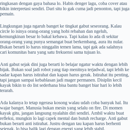
ringkasan dengan gaya bahasa lo. Habis denger lagu, coba cover atau
bikin interpretasi sendiri. Dari situ lo gak cuma jadi penonton, tapi juga
pemain.
Lingkungan juga ngaruh banget ke tingkat gabut seseorang. Kalau
circle lo isinya orang-orang yang hobi rebahan dan ngeluh,
kemungkinan besar lo bakal kebawa. Tapi kalau lo ada di sekitar
orang-orang yang punya semangat buat berkembang, aura itu nular.
Bukan berarti lo harus ninggalin temen lama, tapi gak ada salahnya
cari komunitas baru yang satu frekuensi sama tujuan lo.
Anti gabut sejak dini juga berarti lo belajar ngatur waktu dengan lebih
bijak. Bukan soal jadi robot yang tiap menitnya terjadwal, tapi lebih ke
sadar kapan harus istirahat dan kapan harus gerak. Istirahat itu penting,
tapi jangan sampai kebablasan jadi mager permanen. Disiplin kecil
kayak bikin to do list sederhana bisa bantu banget biar hari lo lebih
terarah.
Ada kalanya lo tetap ngerasa kosong walau udah coba banyak hal. Itu
wajar banget. Manusia bukan mesin yang selalu on fire. Di momen
kayak gitu, jangan langsung nyalahin diri sendiri. Ambil waktu buat
refleksi, mungkin lo lagi capek mental dan butuh recharge. Anti gabut
bukan berarti anti istirahat. Justru dengan tau kapan harus berhenti
sejenak, lo bisa balik lagi dengan energi yang lebih stabil.