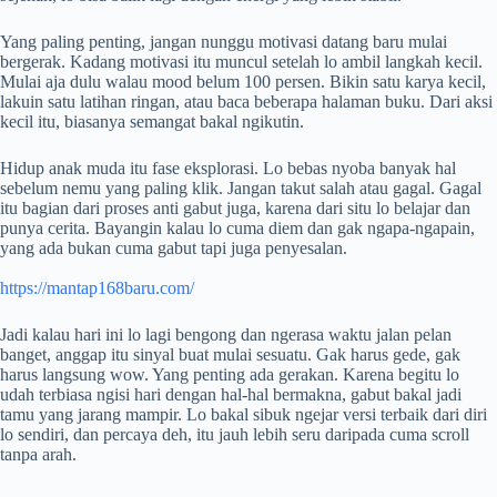
Yang paling penting, jangan nunggu motivasi datang baru mulai
bergerak. Kadang motivasi itu muncul setelah lo ambil langkah kecil.
Mulai aja dulu walau mood belum 100 persen. Bikin satu karya kecil,
lakuin satu latihan ringan, atau baca beberapa halaman buku. Dari aksi
kecil itu, biasanya semangat bakal ngikutin.
Hidup anak muda itu fase eksplorasi. Lo bebas nyoba banyak hal
sebelum nemu yang paling klik. Jangan takut salah atau gagal. Gagal
itu bagian dari proses anti gabut juga, karena dari situ lo belajar dan
punya cerita. Bayangin kalau lo cuma diem dan gak ngapa-ngapain,
yang ada bukan cuma gabut tapi juga penyesalan.
https://mantap168baru.com/
Jadi kalau hari ini lo lagi bengong dan ngerasa waktu jalan pelan
banget, anggap itu sinyal buat mulai sesuatu. Gak harus gede, gak
harus langsung wow. Yang penting ada gerakan. Karena begitu lo
udah terbiasa ngisi hari dengan hal-hal bermakna, gabut bakal jadi
tamu yang jarang mampir. Lo bakal sibuk ngejar versi terbaik dari diri
lo sendiri, dan percaya deh, itu jauh lebih seru daripada cuma scroll
tanpa arah.