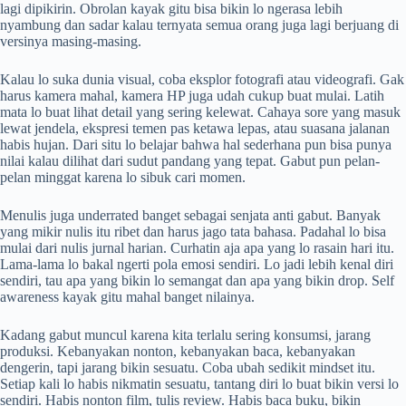
lagi dipikirin. Obrolan kayak gitu bisa bikin lo ngerasa lebih
nyambung dan sadar kalau ternyata semua orang juga lagi berjuang di
versinya masing-masing.
Kalau lo suka dunia visual, coba eksplor fotografi atau videografi. Gak
harus kamera mahal, kamera HP juga udah cukup buat mulai. Latih
mata lo buat lihat detail yang sering kelewat. Cahaya sore yang masuk
lewat jendela, ekspresi temen pas ketawa lepas, atau suasana jalanan
habis hujan. Dari situ lo belajar bahwa hal sederhana pun bisa punya
nilai kalau dilihat dari sudut pandang yang tepat. Gabut pun pelan-
pelan minggat karena lo sibuk cari momen.
Menulis juga underrated banget sebagai senjata anti gabut. Banyak
yang mikir nulis itu ribet dan harus jago tata bahasa. Padahal lo bisa
mulai dari nulis jurnal harian. Curhatin aja apa yang lo rasain hari itu.
Lama-lama lo bakal ngerti pola emosi sendiri. Lo jadi lebih kenal diri
sendiri, tau apa yang bikin lo semangat dan apa yang bikin drop. Self
awareness kayak gitu mahal banget nilainya.
Kadang gabut muncul karena kita terlalu sering konsumsi, jarang
produksi. Kebanyakan nonton, kebanyakan baca, kebanyakan
dengerin, tapi jarang bikin sesuatu. Coba ubah sedikit mindset itu.
Setiap kali lo habis nikmatin sesuatu, tantang diri lo buat bikin versi lo
sendiri. Habis nonton film, tulis review. Habis baca buku, bikin