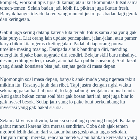
komplek, workout tipis-tipis di kamar, atau ikut komunitas futsal sama
temen-temen. Selain badan jadi lebih fit, pikiran juga ikutan fresh.
Banyak banget ide-ide keren yang muncul justru pas badan lagi gerak
dan keringetan.
Gabut juga sering datang karena kita terlalu fokus sama apa yang gak
kita punya. Liat orang lain update pencapaian, jalan-jalan, atau pamer
karya bikin kita ngerasa ketinggalan. Padahal tiap orang punya
timeline masing-masing. Daripada sibuk bandingin diri, mending
energi itu dipake buat upgrade diri sendiri. Belajar skill baru misalnya
desain, editing video, masak, atau bahkan public speaking. Skill kecil
yang diasah konsisten bisa jadi senjata gede di masa depan.
Ngomongin soal masa depan, banyak anak muda yang ngerasa takut
mikirin itu. Rasanya jauh dan ribet. Tapi justru dengan ngisi waktu
sekarang pakai hal-hal positif, lo lagi nabung pengalaman buat nanti.
Anti gabut bukan cuma soal biar gak bosan hari ini, tapi juga biar lo
gak nyesel besok. Setiap jam yang lo pake buat berkembang itu
investasi yang gak bakal sia-sia.
Selain aktivitas individu, koneksi sosial juga penting banget. Kadang
gabut muncul karena kita merasa sendirian. Coba deh ajak temen
ngobrol lebih dalam dari sekadar bahas gosip atau tugas sekolah.
Tanyain mimpi mereka, rencana mereka, atau bahkan keresahan yang