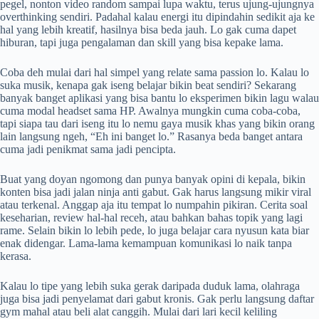
pegel, nonton video random sampai lupa waktu, terus ujung-ujungnya
overthinking sendiri. Padahal kalau energi itu dipindahin sedikit aja ke
hal yang lebih kreatif, hasilnya bisa beda jauh. Lo gak cuma dapet
hiburan, tapi juga pengalaman dan skill yang bisa kepake lama.
Coba deh mulai dari hal simpel yang relate sama passion lo. Kalau lo
suka musik, kenapa gak iseng belajar bikin beat sendiri? Sekarang
banyak banget aplikasi yang bisa bantu lo eksperimen bikin lagu walau
cuma modal headset sama HP. Awalnya mungkin cuma coba-coba,
tapi siapa tau dari iseng itu lo nemu gaya musik khas yang bikin orang
lain langsung ngeh, “Eh ini banget lo.” Rasanya beda banget antara
cuma jadi penikmat sama jadi pencipta.
Buat yang doyan ngomong dan punya banyak opini di kepala, bikin
konten bisa jadi jalan ninja anti gabut. Gak harus langsung mikir viral
atau terkenal. Anggap aja itu tempat lo numpahin pikiran. Cerita soal
keseharian, review hal-hal receh, atau bahkan bahas topik yang lagi
rame. Selain bikin lo lebih pede, lo juga belajar cara nyusun kata biar
enak didengar. Lama-lama kemampuan komunikasi lo naik tanpa
kerasa.
Kalau lo tipe yang lebih suka gerak daripada duduk lama, olahraga
juga bisa jadi penyelamat dari gabut kronis. Gak perlu langsung daftar
gym mahal atau beli alat canggih. Mulai dari lari kecil keliling