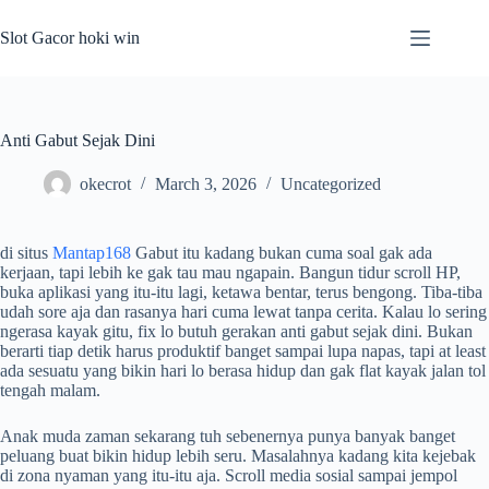
Skip
to
Slot Gacor hoki win
content
Anti Gabut Sejak Dini
okecrot
March 3, 2026
Uncategorized
di situs
Mantap168
Gabut itu kadang bukan cuma soal gak ada
kerjaan, tapi lebih ke gak tau mau ngapain. Bangun tidur scroll HP,
buka aplikasi yang itu-itu lagi, ketawa bentar, terus bengong. Tiba-tiba
udah sore aja dan rasanya hari cuma lewat tanpa cerita. Kalau lo sering
ngerasa kayak gitu, fix lo butuh gerakan anti gabut sejak dini. Bukan
berarti tiap detik harus produktif banget sampai lupa napas, tapi at least
ada sesuatu yang bikin hari lo berasa hidup dan gak flat kayak jalan tol
tengah malam.
Anak muda zaman sekarang tuh sebenernya punya banyak banget
peluang buat bikin hidup lebih seru. Masalahnya kadang kita kejebak
di zona nyaman yang itu-itu aja. Scroll media sosial sampai jempol