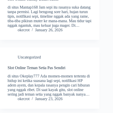
di situs Mantap168 Jam sepi itu rasanya suka datang
tanpa permisi. Lagi bengong sore hari, hujan turun
tipis, notifikasi sepi, timeline nggak ada yang rame,
tiba-tiba pikiran muter ke mana-mana. Mau tidur tapi
nggak ngantuk, mau keluar juga mager. Di…
okecrot
January 26, 2026
Uncategorized
Slot Online Teman Setia Pas Sendiri
di situs Okeplay777 Ada momen-momen tertentu di
hidup ini ketika suasana lagi sepi, notifikasi HP
adem ayem, dan kepala rasanya pengin cari hiburan
yang nggak ribet. Di saat kayak gitu, slot online
sering jadi teman setia yang nggak banyak nanya…
okecrot
January 23, 2026