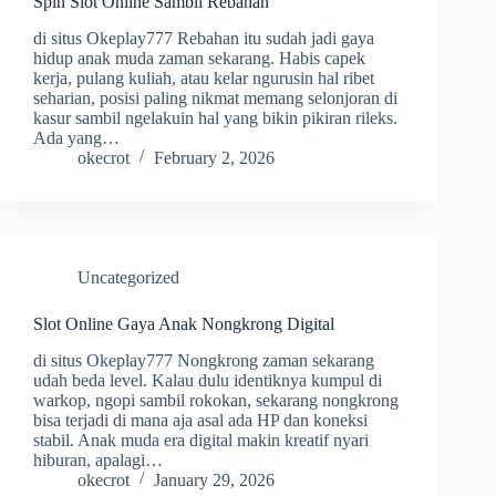
Spin Slot Online Sambil Rebahan
di situs Okeplay777 Rebahan itu sudah jadi gaya
hidup anak muda zaman sekarang. Habis capek
kerja, pulang kuliah, atau kelar ngurusin hal ribet
seharian, posisi paling nikmat memang selonjoran di
kasur sambil ngelakuin hal yang bikin pikiran rileks.
Ada yang…
okecrot
February 2, 2026
Uncategorized
Slot Online Gaya Anak Nongkrong Digital
di situs Okeplay777 Nongkrong zaman sekarang
udah beda level. Kalau dulu identiknya kumpul di
warkop, ngopi sambil rokokan, sekarang nongkrong
bisa terjadi di mana aja asal ada HP dan koneksi
stabil. Anak muda era digital makin kreatif nyari
hiburan, apalagi…
okecrot
January 29, 2026