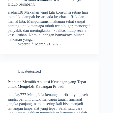
Hidup Seimbang
aladin138 Makanan yang kita konsumsi setiap hari
memiliki dampak besar pada kesehatan fisik dan
mental kita. Mengonsumsi makanan sehat sangat
penting untuk menjaga tubuh tetap bugar, mencegah
penyakit, dan meningkatkan kualitas hidup secara
keseluruhan. Namun, dengan banyaknya pilihan
makanan yang…
okecrot
March 21, 2025
Uncategorized
Panduan Memilih Aplikasi Keuangan yang Tepat
untuk Mengelola Keuangan Pribadi
okeplay777 Mengelola keuangan pribadi yang sehat
sangat penting untuk mencapai tujuan finansial
jangka panjang, namun sering kali bisa menjadi
tantangan tanpa alat yang tepat. Salah satu cara
untuk memudahkan pengelolaan keuangan adalah