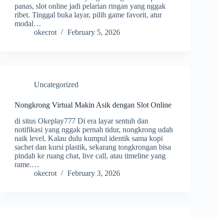
panas, slot online jadi pelarian ringan yang nggak
ribet. Tinggal buka layar, pilih game favorit, atur
modal…
okecrot
February 5, 2026
Uncategorized
Nongkrong Virtual Makin Asik dengan Slot Online
di situs Okeplay777 Di era layar sentuh dan
notifikasi yang nggak pernah tidur, nongkrong udah
naik level. Kalau dulu kumpul identik sama kopi
sachet dan kursi plastik, sekarang tongkrongan bisa
pindah ke ruang chat, live call, atau timeline yang
rame.…
okecrot
February 3, 2026