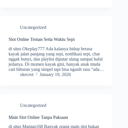
Uncategorized
Slot Online Teman Setia Waktu Sepi
di situs Okeplay777 Ada kalanya hidup berasa
kayak jalan panjang yang sepi, notifikasi sepi, chat
nggak bunyi, dan playlist diputar ulang sampai hafal
jedanya. Di momen kayak gini, banyak anak muda
cari hiburan yang simpel tapi bisa ngasih rasa “ada…
okecrot
January 19, 2026
Uncategorized
Main Slot Online Tanpa Paksaan
di situs Mantap168 Banyak orang main slot bukan