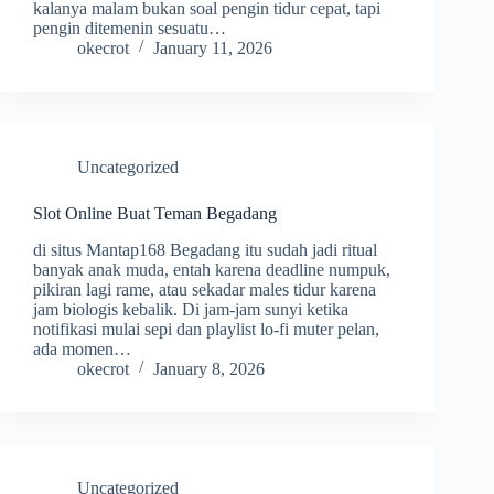
kalanya malam bukan soal pengin tidur cepat, tapi
pengin ditemenin sesuatu…
okecrot
January 11, 2026
Uncategorized
Slot Online Buat Teman Begadang
di situs Mantap168 Begadang itu sudah jadi ritual
banyak anak muda, entah karena deadline numpuk,
pikiran lagi rame, atau sekadar males tidur karena
jam biologis kebalik. Di jam-jam sunyi ketika
notifikasi mulai sepi dan playlist lo-fi muter pelan,
ada momen…
okecrot
January 8, 2026
Uncategorized