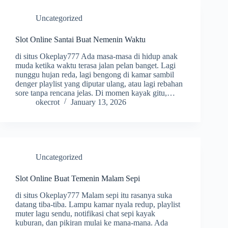
Uncategorized
Slot Online Santai Buat Nemenin Waktu
di situs Okeplay777 Ada masa-masa di hidup anak
muda ketika waktu terasa jalan pelan banget. Lagi
nunggu hujan reda, lagi bengong di kamar sambil
denger playlist yang diputar ulang, atau lagi rebahan
sore tanpa rencana jelas. Di momen kayak gitu,…
okecrot
January 13, 2026
Uncategorized
Slot Online Buat Temenin Malam Sepi
di situs Okeplay777 Malam sepi itu rasanya suka
datang tiba-tiba. Lampu kamar nyala redup, playlist
muter lagu sendu, notifikasi chat sepi kayak
kuburan, dan pikiran mulai ke mana-mana. Ada